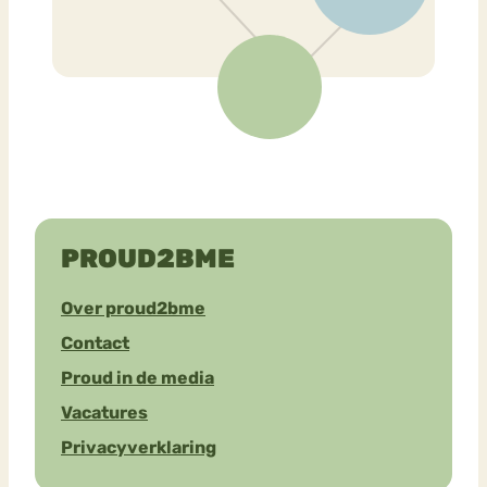
PROUD2BME
Over proud2bme
Contact
Proud in de media
Vacatures
Privacyverklaring