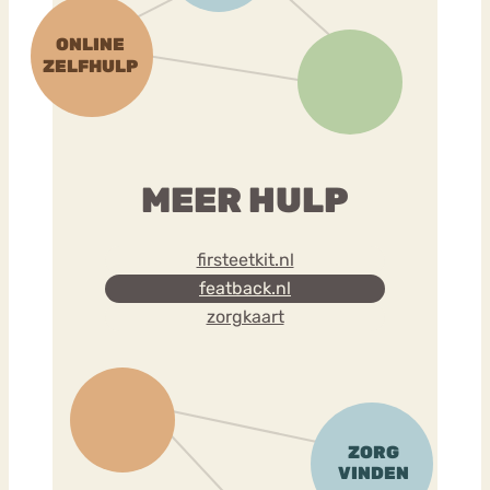
MEER HULP
firsteetkit.nl
featback.nl
zorgkaart