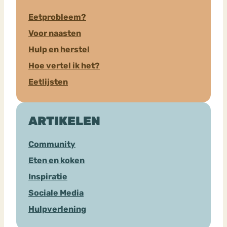
Eetprobleem?
Voor naasten
Hulp en herstel
Hoe vertel ik het?
Eetlijsten
ARTIKELEN
Community
Eten en koken
Inspiratie
Sociale Media
Hulpverlening