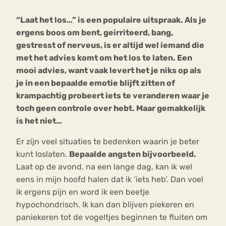
“Laat het los…” is een populaire uitspraak. Als je
Bouli
ergens boos om bent, geirriteerd, bang,
Chat
mia
gestresst of nerveus, is er altijd wel iemand die
Eetstoornis
Anorexia Nervosa
Nerv
met het advies komt om het los te laten. Een
osa
Forum
mooi advies, want vaak levert het je niks op als
je in een bepaalde emotie blijft zitten of
Eetbuien
Piekeren
Sport
Trauma
krampachtig probeert iets te veranderen waar je
Orthorexia
Afvallen
Angst
toch geen controle over hebt. Maar gemakkelijk
is het niet…
Er zijn veel situaties te bedenken waarin je beter
kunt loslaten.
Bepaalde angsten bijvoorbeeld.
Laat op de avond, na een lange dag, kan ik wel
eens in mijn hoofd halen dat ik ‘iets heb’. Dan voel
ik ergens pijn en word ik een beetje
hypochondrisch. Ik kan dan blijven piekeren en
paniekeren tot de vogeltjes beginnen te fluiten om