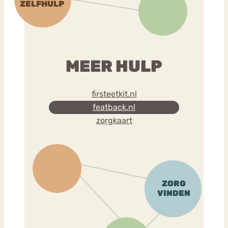
MEER HULP
firsteetkit.nl
featback.nl
zorgkaart