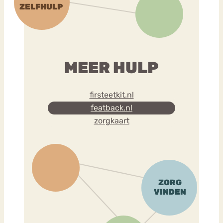
MEER HULP
firsteetkit.nl
featback.nl
zorgkaart