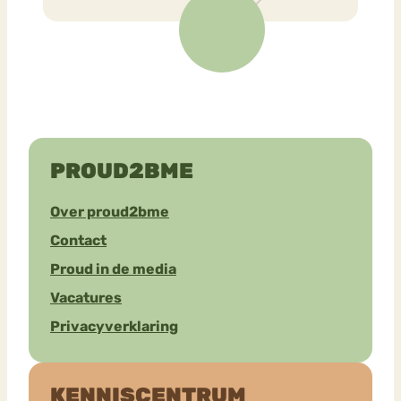
PROUD2BME
Over proud2bme
Contact
Proud in de media
Vacatures
Privacyverklaring
KENNISCENTRUM