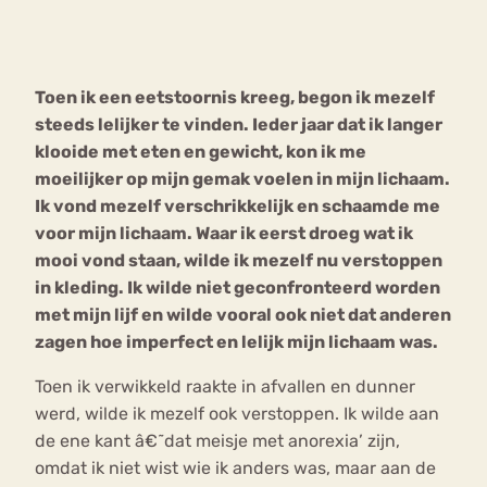
Bouli
Chat
mia
Toen ik een eetstoornis kreeg, begon ik mezelf
Eetstoornis
Anorexia Nervosa
Nerv
steeds lelijker te vinden. Ieder jaar dat ik langer
osa
Forum
klooide met eten en gewicht, kon ik me
moeilijker op mijn gemak voelen in mijn lichaam.
Eetbuien
Piekeren
Sport
Trauma
Ik vond mezelf verschrikkelijk en schaamde me
Orthorexia
Afvallen
Angst
voor mijn lichaam. Waar ik eerst droeg wat ik
mooi vond staan, wilde ik mezelf nu verstoppen
in kleding. Ik wilde niet geconfronteerd worden
met mijn lijf en wilde vooral ook niet dat anderen
zagen hoe imperfect en lelijk mijn lichaam was.
Toen ik verwikkeld raakte in afvallen en dunner
werd, wilde ik mezelf ook verstoppen. Ik wilde aan
de ene kant â€˜dat meisje met anorexia’ zijn,
omdat ik niet wist wie ik anders was, maar aan de