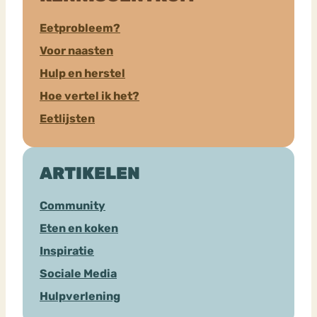
Eetprobleem?
Voor naasten
Hulp en herstel
Hoe vertel ik het?
Eetlijsten
ARTIKELEN
Community
Eten en koken
Inspiratie
Sociale Media
Hulpverlening