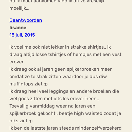
nu ik moet aankomen vind ik dit zo vreselijk
moeilijk…
Beantwoorden
lisanne
18 juli, 2015
Ik voel me ook niet lekker in strakke shirtjes.. ik
draag altijd losse tshirtjes of hempjes met een vest
erover..
Ik draag ook al jaren geen spijkerbroeken meer
omdat ze te strak zitten waardoor je dus diw
muffintops ziet :p
Ik draag heel veel leggings en andere broeken die
wel goes zitten met iets los erover heen..
Toevallig vanmiddag weer na jaren een
spijkerbroek gekocht.. beetje high waisted zodat je
niks ziet :p
Ik ben de laatste jaren steeds minder zelfverzekerd