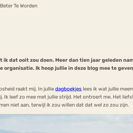
Chat
Beter Te Worden
Forum
s
Anorexia Nervosa
Eetbuien
Pi
 ik dat ooit zou doen. Meer dan tien jaar geleden na
ge organisatie. Ik hoop jullie in deze blog mee te geve
sheid raakt mij. In jullie
dagboekjes
lees ik wat jullie mee
k leef zo mee met jullie strijd. Het ontroert me. Het liefst 
n niet aan, terwijl ik zou willen dat dat wel zo zou zijn.