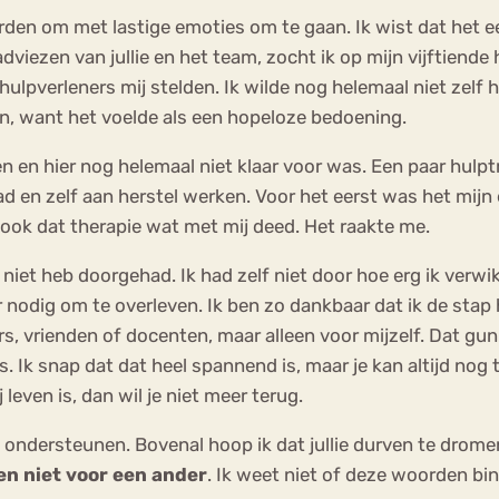
orden om met lastige emoties om te gaan. Ik wist dat het e
viezen van jullie en het team, zocht ik op mijn vijftiende 
ulpverleners mij stelden. Ik wilde nog helemaal niet zelf 
en, want het voelde als een hopeloze bedoening.
n en hier nog helemaal niet klaar voor was. Een paar hulptra
d en zelf aan herstel werken. Voor het eerst was het mijn 
 ook dat therapie wat met mij deed. Het raakte me.
 niet heb doorgehad. Ik had zelf niet door hoe erg ik verwi
r nodig om te overleven. Ik ben zo dankbaar dat ik de stap 
 vrienden of docenten, maar alleen voor mijzelf. Dat gun ik 
Ik snap dat dat heel spannend is, maar je kan altijd nog teru
 leven is, dan wil je niet meer terug.
 te ondersteunen. Bovenal hoop ik dat jullie durven te dro
en niet voor een ander
. Ik weet niet of deze woorden b