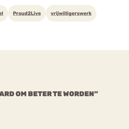
el
Proud2Live
vrijwilligerswerk
AARD OM BETER TE WORDEN”