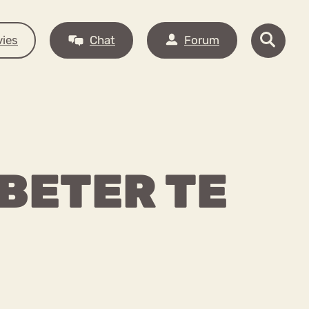
ies
Chat
Forum
 BETER TE