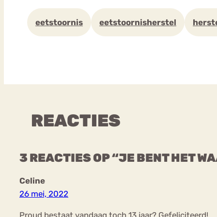
eetstoornis
eetstoornisherstel
herst
REACTIES
3 REACTIES OP “JE BENT HET W
Celine
26 mei, 2022
Proud bestaat vandaag toch 13 jaar? Gefeliciteerd!