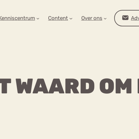
AR OP ZOEK?
Kenniscentrum
Content
Over ons
Adv
T WAARD OM
Advies