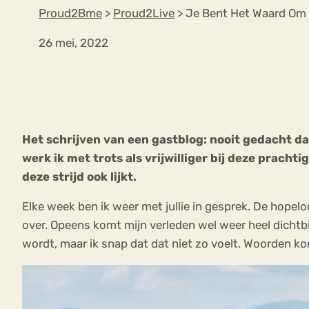
Proud2Bme
>
Proud2Live
>
Je Bent Het Waard Om 
26 mei, 2022
VEEL GEZOCHTE TERMEN
Eetstoorni
Boulimia Nervosa
Het schrijven van een gastblog: nooit gedacht dat
Orthorexia
Afvallen
Angst
werk ik met trots als vrijwilliger bij deze prachti
deze strijd ook lijkt.
Elke week ben ik weer met jullie in gesprek. De hopeloo
over. Opeens komt mijn verleden wel weer heel dichtbij. I
wordt, maar ik snap dat dat niet zo voelt. Woorden kome