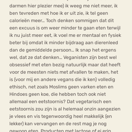
darmen hier plezier mee) ik weeg me niet meer, ik
ben tevreden met hoe ik er uit zie, ik tel geen
calorieën meer… Toch denken sommigen dat dit
een excuus is om weer minder te gaan eten terwijl
ik nu juist meer eet, ik voel me er mentaal en fysiek
beter bij omdat ik minder bijdraag aan dierenleed
dan de gemiddelde persoon… Ik snap het ergens
wel, dat ze dat denken… Veganisten zijn best wel
obsessief met eten bezig natuurlijk maar dat heeft
voor de meesten niets met afvallen te maken, het
is (voor mij en andere vegans die ik ken) volledig
ethisch, net zoals Moslims geen varken eten en
Hindoes geen koe, die hebben toch ook niet
allemaal een eetstoornis? Dat vegetarisch een
eetstoornis zou zijn is al helemaal onzin aangezien
je vlees en vis tegenwoordig heel makkelijk (en
lekker) kan vervangen en de rest mag je nog
gewoon eten. Producten met lactose of ei erin