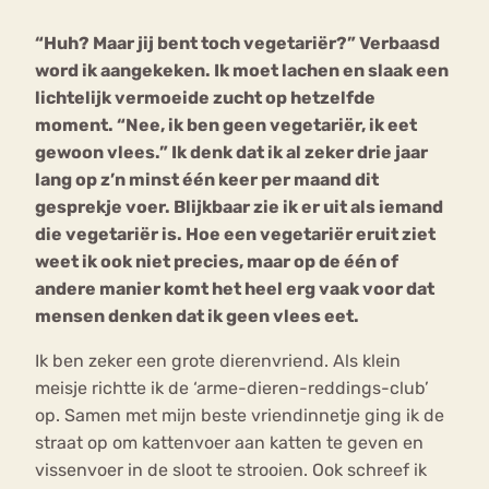
“Huh? Maar jij bent toch vegetariër?” Verbaasd
Bouli
word ik aangekeken. Ik moet lachen en slaak een
Chat
mia
lichtelijk vermoeide zucht op hetzelfde
Eetstoornis
Anorexia Nervosa
Nerv
moment. “Nee, ik ben geen vegetariër, ik eet
osa
Forum
gewoon vlees.” Ik denk dat ik al zeker drie jaar
lang op z’n minst één keer per maand dit
Eetbuien
Piekeren
Sport
Trauma
gesprekje voer. Blijkbaar zie ik er uit als iemand
Orthorexia
Afvallen
Angst
die vegetariër is. Hoe een vegetariër eruit ziet
weet ik ook niet precies, maar op de één of
andere manier komt het heel erg vaak voor dat
mensen denken dat ik geen vlees eet.
Ik ben zeker een grote dierenvriend. Als klein
meisje richtte ik de ‘arme-dieren-reddings-club’
op. Samen met mijn beste vriendinnetje ging ik de
straat op om kattenvoer aan katten te geven en
vissenvoer in de sloot te strooien. Ook schreef ik