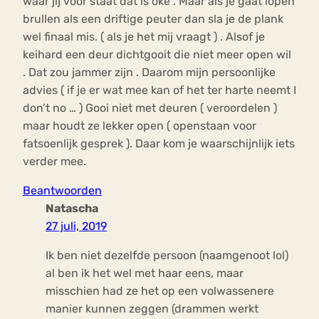
waar jij voor staat dat is oké . Maar als je gaat lopen
brullen als een driftige peuter dan sla je de plank
wel finaal mis. ( als je het mij vraagt ) . Alsof je
keihard een deur dichtgooit die niet meer open wil
. Dat zou jammer zijn . Daarom mijn persoonlijke
advies ( if je er wat mee kan of het ter harte neemt I
don’t no … ) Gooi niet met deuren ( veroordelen )
maar houdt ze lekker open ( openstaan voor
fatsoenlijk gesprek ). Daar kom je waarschijnlijk iets
verder mee.
Beantwoorden
Natascha
27 juli, 2019
Ik ben niet dezelfde persoon (naamgenoot lol)
al ben ik het wel met haar eens, maar
misschien had ze het op een volwassenere
manier kunnen zeggen (drammen werkt