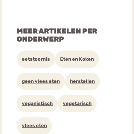
MEER ARTIKELEN PER
ONDERWERP
eetstoornis
Eten en Koken
geen vlees eten
herstellen
veganistisch
vegetarisch
vlees eten