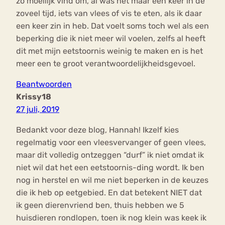
zo moeilijk vind om, al was het maar één keer in de
zoveel tijd, iets van vlees of vis te eten, als ik daar
een keer zin in heb. Dat voelt soms toch wel als een
beperking die ik niet meer wil voelen, zelfs al heeft
dit met mijn eetstoornis weinig te maken en is het
meer een te groot verantwoordelijkheidsgevoel.
Beantwoorden
Krissy18
27 juli, 2019
Bedankt voor deze blog, Hannah! Ikzelf kies
regelmatig voor een vleesvervanger of geen vlees,
maar dit volledig ontzeggen “durf” ik niet omdat ik
niet wil dat het een eetstoornis-ding wordt. Ik ben
nog in herstel en wil me niet beperken in de keuzes
die ik heb op eetgebied. En dat betekent NIET dat
ik geen dierenvriend ben, thuis hebben we 5
huisdieren rondlopen, toen ik nog klein was keek ik