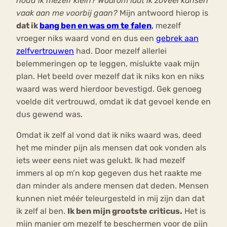
houd ik mezelf klein? Waarom laat ik zoveel kansen
vaak aan me voorbij gaan?
Mijn antwoord hierop is
dat ik
bang ben en was om te falen
,
mezelf
vroeger niks waard vond en dus een
gebrek aan
zelfvertrouwen
had. Door mezelf allerlei
belemmeringen op te leggen, mislukte vaak mijn
plan. Het beeld over mezelf dat ik niks kon en niks
waard was werd hierdoor bevestigd. Gek genoeg
voelde dit vertrouwd, omdat ik dat gevoel kende en
dus gewend was.
Omdat ik zelf al vond dat ik niks waard was, deed
het me minder pijn als mensen dat ook vonden als
iets weer eens niet was gelukt. Ik had mezelf
immers al op m’n kop gegeven dus het raakte me
dan minder als andere mensen dat deden. Mensen
kunnen niet méér teleurgesteld in mij zijn dan dat
ik zelf al ben.
Ik ben mijn grootste criticus.
Het is
mijn manier om mezelf te beschermen voor de pijn