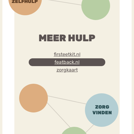
MEER HULP
firsteetkit.nl
featback.nl
zorgkaart