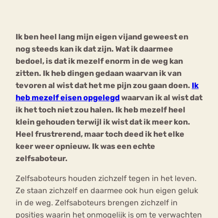
Bouli
Chat
Ik ben heel lang mijn eigen vijand geweest en
mia
Eetstoornis
Anorexia Nervosa
nog steeds kan ik dat zijn. Wat ik daarmee
Nerv
bedoel, is dat ik mezelf enorm in de weg kan
osa
Forum
zitten. Ik heb dingen gedaan waarvan ik van
Eetbuien
Piekeren
Sport
Trauma
tevoren al wist dat het me pijn zou gaan doen.
Ik
Orthorexia
Afvallen
Angst
heb mezelf eisen opgelegd
waarvan ik al wist dat
ik het toch niet zou halen. Ik heb mezelf heel
klein gehouden terwijl ik wist dat ik meer kon.
Heel frustrerend, maar toch deed ik het elke
keer weer opnieuw. Ik was een echte
zelfsaboteur.
Zelfsaboteurs houden zichzelf tegen in het leven.
Ze staan zichzelf en daarmee ook hun eigen geluk
in de weg. Zelfsaboteurs brengen zichzelf in
posities waarin het onmogelijk is om te verwachten