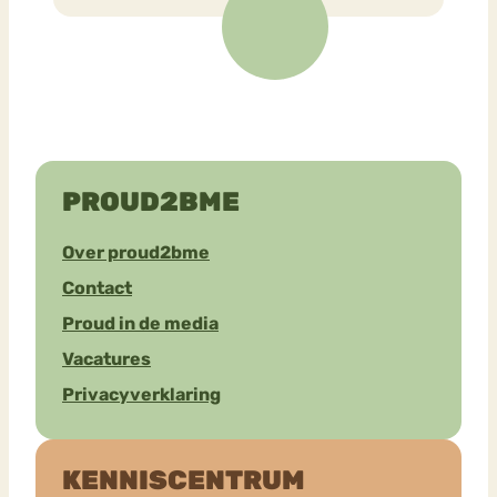
PROUD2BME
Over proud2bme
Contact
Proud in de media
Vacatures
Privacyverklaring
KENNISCENTRUM