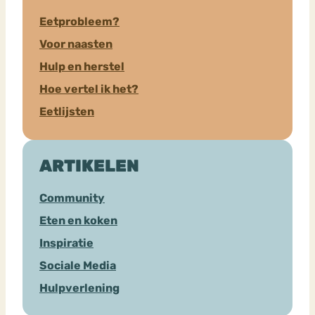
Eetprobleem?
Voor naasten
Hulp en herstel
Hoe vertel ik het?
Eetlijsten
ARTIKELEN
Community
Eten en koken
Inspiratie
Sociale Media
Hulpverlening