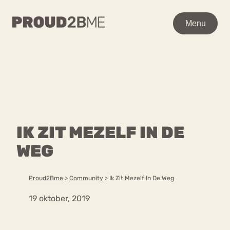
WAAR BEN JE NAAR OP
Menu
Menu
ZOEK?
Zoeken
Zoeken
Home
POPULAIRE PAGINA’S
Kenniscentrum
IK ZIT MEZELF IN DE
Ga
Over proud2bme
naar
WEG
Contact
Content
de
Proud in de media
inhoud
Vacatures
Proud2Bme
>
Community
>
Ik Zit Mezelf In De Weg
Over ons
Privacyverklaring
19 oktober, 2019
VEEL GEZOCHTE TERMEN
Advies