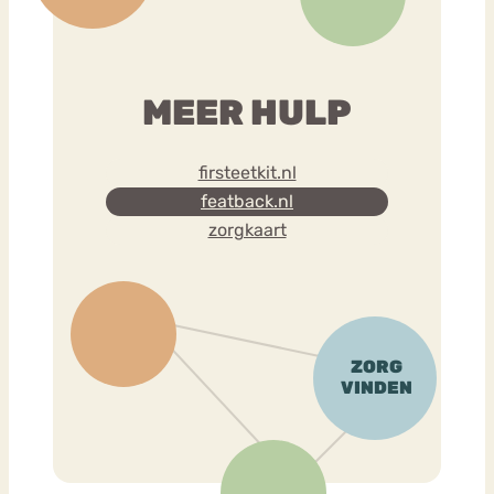
MEER HULP
firsteetkit.nl
featback.nl
zorgkaart