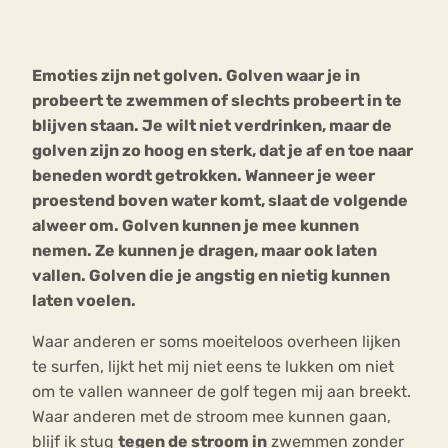
Bouli
Chat
Emoties zijn net golven. Golven waar je in
mia
Eetstoornis
Anorexia Nervosa
probeert te zwemmen of slechts probeert in te
Nerv
blijven staan. Je wilt niet verdrinken, maar de
osa
Forum
golven zijn zo hoog en sterk, dat je af en toe naar
Eetbuien
Piekeren
Sport
Trauma
beneden wordt getrokken. Wanneer je weer
Orthorexia
Afvallen
Angst
proestend boven water komt, slaat de volgende
alweer om. Golven kunnen je mee kunnen
nemen. Ze kunnen je dragen, maar ook laten
vallen. Golven die je angstig en nietig kunnen
laten voelen.
Waar anderen er soms moeiteloos overheen lijken
te surfen, lijkt het mij niet eens te lukken om niet
om te vallen wanneer de golf tegen mij aan breekt.
Waar anderen met de stroom mee kunnen gaan,
blijf ik stug
tegen de stroom in
zwemmen zonder