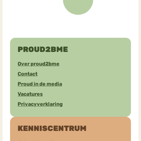
PROUD2BME
Over proud2bme
Contact
Proud in de media
Vacatures
Privacyverklaring
KENNISCENTRUM