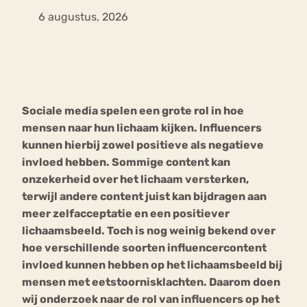
6 augustus, 2026
Bouli
Chat
mia
Eetstoornis
Anorexia Nervosa
Nerv
osa
Forum
Sociale media spelen een grote rol in hoe
Eetbuien
Piekeren
Sport
Trauma
mensen naar hun lichaam kijken. lnfluencers
Orthorexia
Afvallen
Angst
kunnen hierbij zowel positieve als negatieve
invloed hebben. Sommige content kan
onzekerheid over het lichaam versterken,
terwijl andere content juist kan bijdragen aan
meer zelfacceptatie en een positiever
lichaamsbeeld. Toch is nog weinig bekend over
hoe verschillende soorten influencercontent
invloed kunnen hebben op het lichaamsbeeld bij
mensen met eetstoornisklachten. Daarom doen
wij onderzoek naar de rol van influencers op het