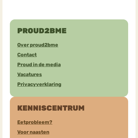
PROUD2BME
Over proud2bme
Contact
Proud in de media
Vacatures
Privacyverklaring
KENNISCENTRUM
Eetprobleem?
Voor naasten