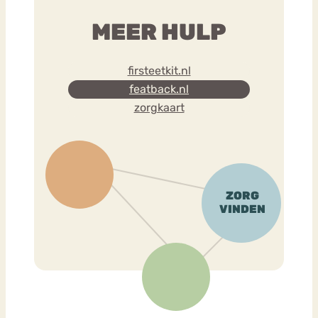
MEER HULP
firsteetkit.nl
featback.nl
zorgkaart