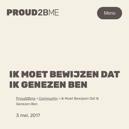
WAAR BEN JE NAAR OP
Menu
Menu
ZOEK?
Zoeken
Zoeken
Home
POPULAIRE PAGINA’S
Kenniscentrum
IK MOET BEWIJZEN DAT
Ga
Over proud2bme
naar
IK GENEZEN BEN
Contact
Content
de
Proud in de media
inhoud
Vacatures
Proud2Bme
>
Community
>
Ik Moet Bewijzen Dat Ik
Over ons
Privacyverklaring
Genezen Ben
3 mei, 2017
VEEL GEZOCHTE TERMEN
Advies