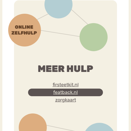
MEER HULP
firsteetkit.nl
featback.nl
zorgkaart