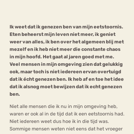
Bouli
Chat
mia
Ik weet dat ik genezen ben van mijn eetstoornis.
Eetstoornis
Anorexia Nervosa
Nerv
Eten beheerst mijn leven niet meer, ik geniet
osa
Forum
weer van alles, ik ben over het algemeen blij met
mezelf en ik heb niet meer die constante chaos
Eetbuien
Piekeren
Sport
Trauma
in mijn hoofd. Het gaat al jaren goed met me.
Orthorexia
Afvallen
Angst
Veel mensen in mijn omgeving zien dat gelukkig
ook, maar toch is niet iedereen ervan overtuigd
dat ik écht genezen ben. Ik heb af en toe het idee
dat ik alsnog moet bewijzen dat ik echt genezen
ben.
Niet alle mensen die ik nu in mijn omgeving heb,
waren er ook al in de tijd dat ik een eetstoornis had.
Niet iedereen weet dus hoe ik in die tijd was.
Sommige mensen weten niet eens dat het vroeger