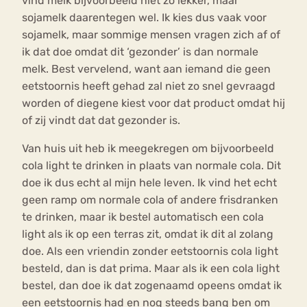
vind melk bijvoorbeeld niet zo lekker, maar
sojamelk daarentegen wel. Ik kies dus vaak voor
sojamelk, maar sommige mensen vragen zich af of
ik dat doe omdat dit ‘gezonder’ is dan normale
melk. Best vervelend, want aan iemand die geen
eetstoornis heeft gehad zal niet zo snel gevraagd
worden of diegene kiest voor dat product omdat hij
of zij vindt dat dat gezonder is.
Van huis uit heb ik meegekregen om bijvoorbeeld
cola light te drinken in plaats van normale cola. Dit
doe ik dus echt al mijn hele leven. Ik vind het echt
geen ramp om normale cola of andere frisdranken
te drinken, maar ik bestel automatisch een cola
light als ik op een terras zit, omdat ik dit al zolang
doe. Als een vriendin zonder eetstoornis cola light
besteld, dan is dat prima. Maar als ik een cola light
bestel, dan doe ik dat zogenaamd opeens omdat ik
een eetstoornis had en nog steeds bang ben om