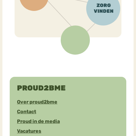
PROUD2BME
Over proud2bme
Contact
Proud in de media
Vacatures