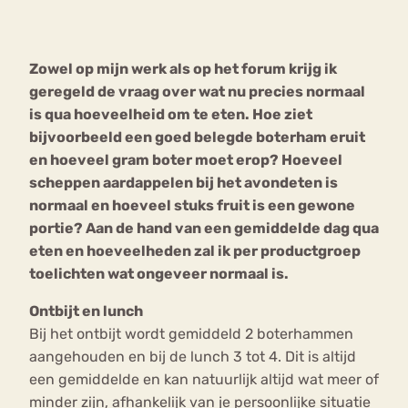
Bouli
Chat
Zowel op mijn werk als op het forum krijg ik
mia
Eetstoornis
Anorexia Nervosa
geregeld de vraag over wat nu precies normaal
Nerv
is qua hoeveelheid om te eten. Hoe ziet
osa
Forum
bijvoorbeeld een goed belegde boterham eruit
Eetbuien
Piekeren
Sport
Trauma
en hoeveel gram boter moet erop? Hoeveel
Orthorexia
Afvallen
Angst
scheppen aardappelen bij het avondeten is
normaal en hoeveel stuks fruit is een gewone
portie? Aan de hand van een gemiddelde dag qua
eten en hoeveelheden zal ik per productgroep
toelichten wat ongeveer normaal is.
Ontbijt en lunch
Bij het ontbijt wordt gemiddeld 2 boterhammen
aangehouden en bij de lunch 3 tot 4. Dit is altijd
een gemiddelde en kan natuurlijk altijd wat meer of
minder zijn, afhankelijk van je persoonlijke situatie