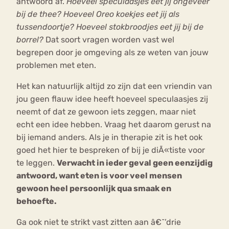
antwoord af.
Hoeveel speculaasjes eet jij ongeveer
bij de thee? Hoeveel Oreo koekjes eet jij als
tussendoortje? Hoeveel stokbroodjes eet jij bij de
borrel?
Dat soort vragen worden vast wel
begrepen door je omgeving als ze weten van jouw
problemen met eten.
Het kan natuurlijk altijd zo zijn dat een vriendin van
jou geen flauw idee heeft hoeveel speculaasjes zij
neemt of dat ze gewoon iets zeggen, maar niet
echt een idee hebben. Vraag het daarom gerust na
bij iemand anders. Als je in therapie zit is het ook
goed het hier te bespreken of bij je diÃ«tiste voor
te leggen.
Verwacht in ieder geval geen eenzijdig
antwoord, want eten is voor veel mensen
gewoon heel persoonlijk qua smaak en
behoefte.
Ga ook niet te strikt vast zitten aan â€˜’drie