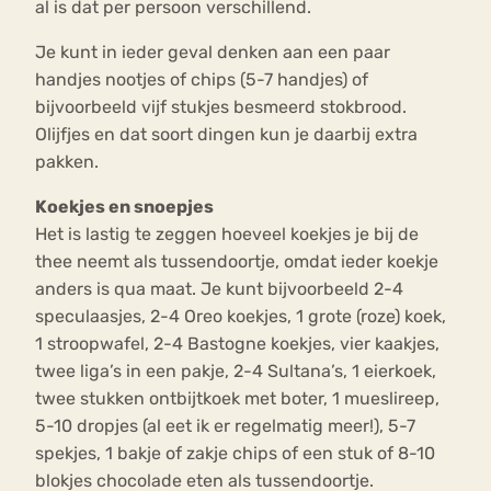
al is dat per persoon verschillend.
Je kunt in ieder geval denken aan een paar
handjes nootjes of chips (5-7 handjes) of
bijvoorbeeld vijf stukjes besmeerd stokbrood.
Olijfjes en dat soort dingen kun je daarbij extra
pakken.
Koekjes en snoepjes
Het is lastig te zeggen hoeveel koekjes je bij de
thee neemt als tussendoortje, omdat ieder koekje
anders is qua maat. Je kunt bijvoorbeeld 2-4
speculaasjes, 2-4 Oreo koekjes, 1 grote (roze) koek,
1 stroopwafel, 2-4 Bastogne koekjes, vier kaakjes,
twee liga’s in een pakje, 2-4 Sultana’s, 1 eierkoek,
twee stukken ontbijtkoek met boter, 1 mueslireep,
5-10 dropjes (al eet ik er regelmatig meer!), 5-7
spekjes, 1 bakje of zakje chips of een stuk of 8-10
blokjes chocolade eten als tussendoortje.