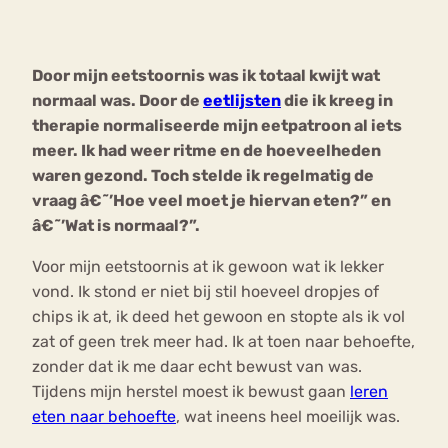
Bouli
Chat
Door mijn eetstoornis was ik totaal kwijt wat
mia
Eetstoornis
Anorexia Nervosa
normaal was. Door de
eetlijsten
die ik kreeg in
Nerv
therapie normaliseerde mijn eetpatroon al iets
osa
Forum
meer. Ik had weer ritme en de hoeveelheden
Eetbuien
Piekeren
Sport
Trauma
waren gezond. Toch stelde ik regelmatig de
Orthorexia
Afvallen
Angst
vraag â€˜’Hoe veel moet je hiervan eten?” en
â€˜’Wat is normaal?”.
Voor mijn eetstoornis at ik gewoon wat ik lekker
vond. Ik stond er niet bij stil hoeveel dropjes of
chips ik at, ik deed het gewoon en stopte als ik vol
zat of geen trek meer had. Ik at toen naar behoefte,
zonder dat ik me daar echt bewust van was.
Tijdens mijn herstel moest ik bewust gaan
leren
eten naar behoefte
, wat ineens heel moeilijk was.