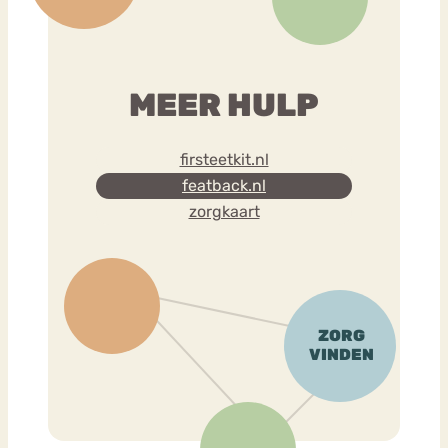
MEER HULP
firsteetkit.nl
featback.nl
zorgkaart