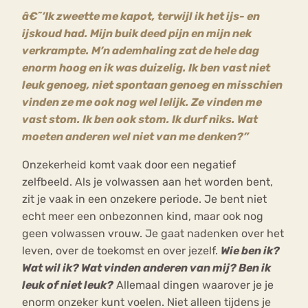
â€˜’Ik zweette me kapot, terwijl ik het ijs- en
ijskoud had. Mijn buik deed pijn en mijn nek
verkrampte. M’n ademhaling zat de hele dag
enorm hoog en ik was duizelig. Ik ben vast niet
leuk genoeg, niet spontaan genoeg en misschien
vinden ze me ook nog wel lelijk. Ze vinden me
vast stom. Ik ben ook stom. Ik durf niks. Wat
moeten anderen wel niet van me denken?”
Onzekerheid komt vaak door een negatief
zelfbeeld. Als je volwassen aan het worden bent,
zit je vaak in een onzekere periode. Je bent niet
echt meer een onbezonnen kind, maar ook nog
geen volwassen vrouw. Je gaat nadenken over het
leven, over de toekomst en over jezelf.
Wie ben ik?
Wat wil ik? Wat vinden anderen van mij? Ben ik
leuk of niet leuk?
Allemaal dingen waarover je je
enorm onzeker kunt voelen. Niet alleen tijdens je