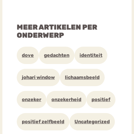
MEER ARTIKELEN PER
ONDERWERP
dove
gedachten
identiteit
johari window
lichaamsbeeld
onzeker
onzekerheid
positief
positief zelfbeeld
Uncategorized