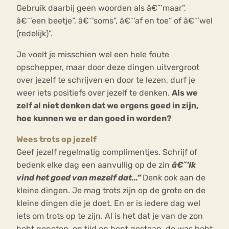
Gebruik daarbij geen woorden als â€˜’maar”,
â€˜’een beetje”, â€˜’soms”, â€˜’af en toe” of â€˜’wel
(redelijk)”.
Je voelt je misschien wel een hele foute
opschepper, maar door deze dingen uitvergroot
over jezelf te schrijven en door te lezen, durf je
weer iets positiefs over jezelf te denken.
Als we
zelf al niet denken dat we ergens goed in zijn,
hoe kunnen we er dan goed in worden?
Wees trots op jezelf
Geef jezelf regelmatig complimentjes. Schrijf of
bedenk elke dag een aanvullig op de zin
â€˜’Ik
vind het goed van mezelf dat…”
Denk ook aan de
kleine dingen. Je mag trots zijn op de grote en de
kleine dingen die je doet. En er is iedere dag wel
iets om trots op te zijn. Al is het dat je van de zon
hebt genoten, op tijd op bent gestaan, de was hebt