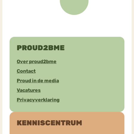
PROUD2BME
Over proud2bme
Contact
Proud in de media
Vacatures
Privacyverklaring
KENNISCENTRUM