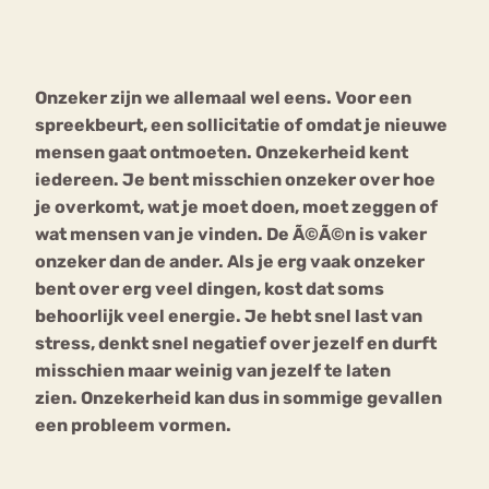
Bouli
Chat
mia
Onzeker zijn we allemaal wel eens. Voor een
Eetstoornis
Anorexia Nervosa
Nerv
spreekbeurt, een sollicitatie of omdat je nieuwe
osa
Forum
mensen gaat ontmoeten. Onzekerheid kent
iedereen. Je bent misschien onzeker over hoe
Eetbuien
Piekeren
Sport
Trauma
je overkomt, wat je moet doen, moet zeggen of
Orthorexia
Afvallen
Angst
wat mensen van je vinden. De Ã©Ã©n is vaker
onzeker dan de ander. Als je erg vaak onzeker
bent over erg veel dingen, kost dat soms
behoorlijk veel energie. Je hebt snel last van
stress, denkt snel negatief over jezelf en durft
misschien maar weinig van jezelf te laten
zien. Onzekerheid kan dus in sommige gevallen
een probleem vormen.