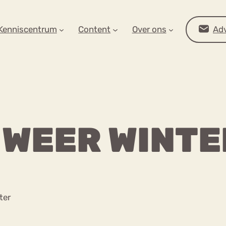
AR OP ZOEK?
Kenniscentrum
Content
Over ons
Adv
 WEER WINTE
Advies
ter