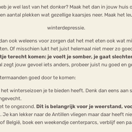
 heb je wel last van het donker? Maak het dan in jouw huis 
en aantal plekken wat gezellige kaarsjes neer. Maak het leu
winterdepressie.
 dan ook weleens voor zorgen dat het met eten ook wat min
 eten. Of misschien lukt het juist helemaal niet meer zo go
tje terecht komen: je voelt je somber, je gaat slechter
l zegt jouw gevoel iets anders, probeer juist nu goed en g
ntermaanden goed door te komen:
ie het winterseizoen je te bieden heeft. Denk dan eens aan
ngevecht.
iet te ongezond.
Dit is belangrijk voor je weerstand, v
 Je kan lekker naar de Antillen vliegen maar daar heeft ni
f België, boek een weekendje centerparcs, verblijf een paa