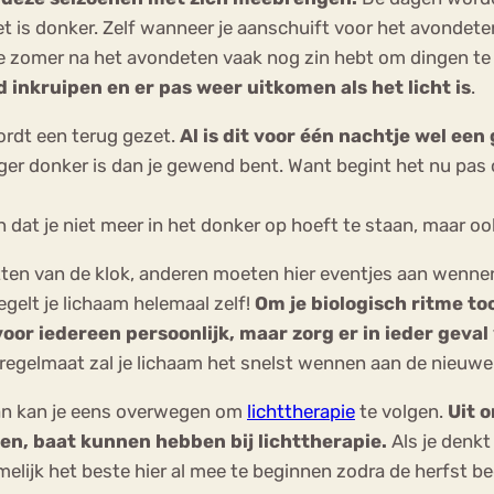
et is donker. Zelf wanneer je aanschuift voor het avondete
de zomer na het avondeten vaak nog zin hebt om dingen te o
ed inkruipen en er pas weer uitkomen als het licht is
.
ordt een terug gezet.
Al is dit voor één nachtje wel een
eger donker is dan je gewend bent. Want begint het nu pas
 dat je niet meer in het donker op hoeft te staan, maar oo
en van de klok, anderen moeten hier eventjes aan wennen.
egelt je lichaam helemaal zelf!
Om je biologisch ritme to
oor iedereen persoonlijk, maar zorg er in ieder geval 
egelmaat zal je lichaam het snelst wennen aan de nieuwe 
dan kan je eens overwegen om
lichttherapie
te volgen.
Uit 
gen, baat kunnen hebben bij lichttherapie.
Als je denkt
melijk het beste hier al mee te beginnen zodra de herfst be