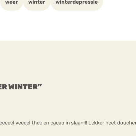
weer
winter
winterdepressie
ER WINTER”
el veeeel thee en cacao in slaan!!! Lekker heet douchen en