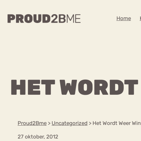
WAAR BEN JE NA
Home
Zoeken
Zoeken
Home
Kenniscentrum
POPULAIRE PAGINA’S
HET WORDT
Ga
Content
naar
Over proud2bme
Over ons
de
Contact
inhoud
Proud in de media
Proud2Bme
>
Uncategorized
>
Het Wordt Weer Win
Vacatures
Privacyverklaring
27 oktober, 2012