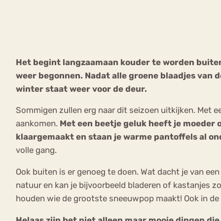
VEEL GEZOCHTE TERMEN
Het begint langzaamaan kouder te worden buiten.
weer
begonnen. Nadat alle groene blaadjes van d
Eetstoorni
Boulimia Nervosa
winter staat weer voor de deur.
Orthorexia
Afvallen
Angst
Sommigen zullen erg naar dit seizoen uitkijken. Met e
aankomen.
Met een beetje geluk heeft je moeder 
klaargemaakt en staan je warme pantoffels al on
volle gang.
Ook buiten is er genoeg te doen. Wat dacht je van een
natuur en kan je bijvoorbeeld bladeren of kastanjes z
houden wie de grootste sneeuwpop maakt! Ook in de 
Helaas zijn het niet alleen maar mooie dingen d