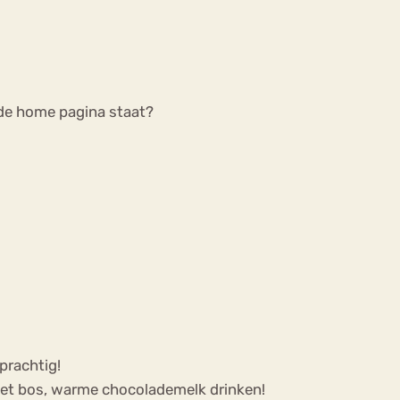
p de home pagina staat?
 prachtig!
in het bos, warme chocolademelk drinken!