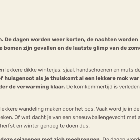
Chat
Forum
 De dagen worden weer korten, de nachten worden lan
e bomen zijn gevallen en de laatste glimp van de zo
s
Anorexia Nervosa
Eetbuien
Pi
en lekkere dikke winterjas, sjaal, handschoenen en muts d
of huisgenoot als je thuiskomt al een lekkere mok w
der de verwarming klaar.
De komkommertijd is verleden t
 lekkere wandeling maken door het bos. Vaak word je in de
oeken. Of wat dacht je van een sneeuwballengevecht met al
herfst en winter genoeg te doen dus.
ie deze seizoenen met zich meebrengen.
De dagen worden 