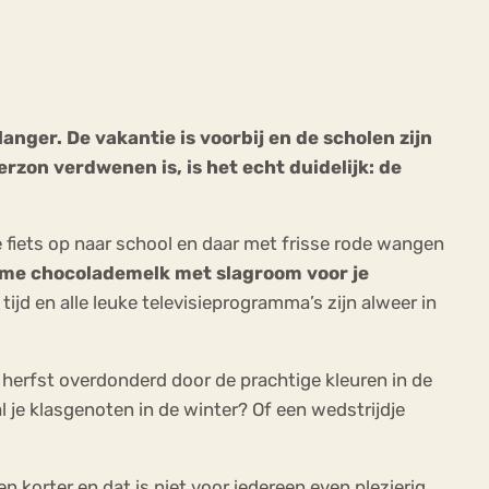
ger. De vakantie is voorbij en de scholen zijn
merzon verdwenen is,
is het echt duidelijk: de
ekeren
Sport
Trauma
e fiets op naar school en daar met frisse rode wangen
arme chocolademelk met slagroom voor je
ijd en alle leuke televisieprogramma’s zijn alweer in
 herfst overdonderd door de prachtige kleuren in de
 je klasgenoten in de winter? Of een wedstrijdje
korter en dat is niet voor iedereen even plezierig.