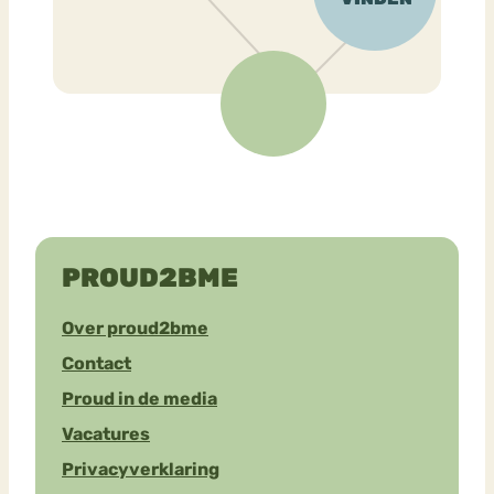
PROUD2BME
Over proud2bme
Contact
Proud in de media
Vacatures
Privacyverklaring