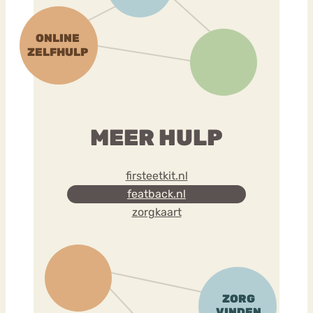
MEER HULP
firsteetkit.nl
featback.nl
zorgkaart