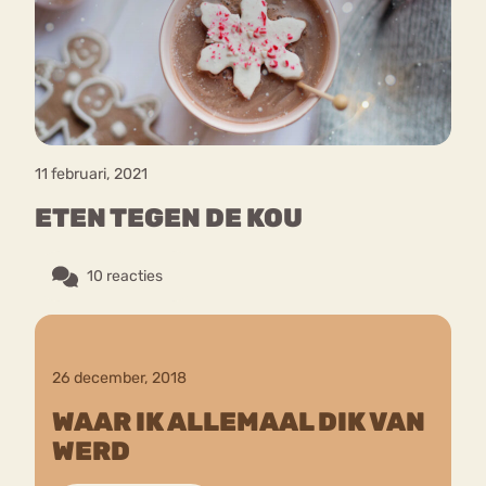
Bouli
Chat
mia
Eetstoornis
Anorexia Nervosa
Nerv
osa
Forum
11 februari, 2021
Eetbuien
Piekeren
Sport
Trauma
ETEN TEGEN DE KOU
Orthorexia
Afvallen
Angst
10 reacties
26 december, 2018
WAAR IK ALLEMAAL DIK VAN
WERD