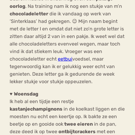
oorlog
. Na training nam ik nog een stukje van m’n
chocoladeletter
die ik vandaag op werk van
‘Sinterklaas’ had gekregen. 😉 Mijn naam begint
met de letter I en omdat dat niet zo’n grote letter is
zitten daar altijd 2 van in een pakje. Ik weet wel dat
alle chocoladeletters evenveel wegen, maar toch
vind ik dat stiekem leuk. Vroeger was een
chocoladeletter echt
eetbui
voedsel, maar
tegenwoordig kan ik er gelukkig weer echt van
genieten. Deze letter ga ik gedurende de week
lekker stukje voor stukje oppeuzelen.
♥
Woensdag
Ik heb al een tijdje een restje
kastanjechampignons
in de koelkast liggen en die
moesten nu echt een keertje op. Ik bakte ze een
beetje op en gooide ook
twee eieren
in de pan,
deze deed ik op twee
ontbijtcrackers
met een