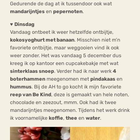
Gedurende de dag at ik tussendoor ook wat
mandarijntjes
en
pepernoten
.
♥
Dinsdag
Vandaag ontbeet ik weer hetzelfde ontbijtje,
kokosyoghurt met banaan
. Misschien niet m’n
favoriete ontbijtje, maar weggooien vind ik ook
weer zonder. Het was vandaag 5 december dus
kreeg ik op kantoor een cupcakebakje met wat
sinterklaas snoep
. Verder had ik naar werk
4
boterhammen
meegenomen met
pindakaas
en
hummus
. Bij de AH to go kocht ik mijn favoriete
reep van Be Kind
, deze is gemaakt van hele noten,
chocolade en zeezout, mmm. Ook had ik twee
mandarijntjes meegenomen. Tijdens het werk drink
ik voornamelijke
koffie
,
thee
en
water
.