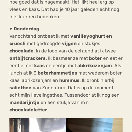
hoe goed dat is nagemaakt. Het lijkt heel erg op
vlees en kaas. Dat had je 10 jaar geleden echt nog
niet kunnen bedenken.
♥
Donderdag
Vanochtend ontbeet ik met
vanilleyoghurt en
cruesli
met gedroogde
vijgen
en stukjes
chocolade
. In de loop van de ochtend at ik twee
ontbijtcrackers
. Ik besmeer ze met
boter
en eet er
eentje met
kaas
en eentje met
abkrikozenjam
. Als
lunch at ik 3
boterhammetjes
met wederom boter,
kaas, abrikozenjam en
hummus
. Ik dronk hierbij
saliethee
van Zonnatura. Dat is op dit moment
echt mijn lievelingsthee. Tussendoor at ik nog een
mandarijntje
en een stukje van m’n
chocoladeletter
.