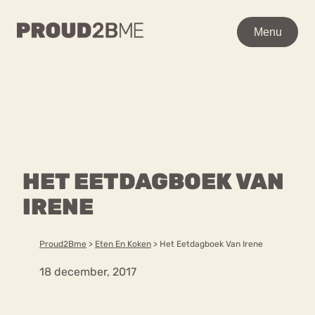
WAAR BEN JE NAAR OP
Menu
Menu
ZOEK?
Zoeken
Zoeken
Home
POPULAIRE PAGINA’S
Kenniscentrum
HET EETDAGBOEK VAN
Ga
Over proud2bme
naar
IRENE
Contact
Content
de
Proud in de media
inhoud
Vacatures
Proud2Bme
>
Eten En Koken
>
Het Eetdagboek Van Irene
Over ons
Privacyverklaring
18 december, 2017
VEEL GEZOCHTE TERMEN
Advies