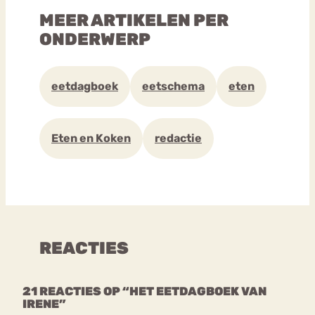
MEER ARTIKELEN PER
ONDERWERP
eetdagboek
eetschema
eten
Eten en Koken
redactie
REACTIES
21 REACTIES OP “HET EETDAGBOEK VAN
IRENE”