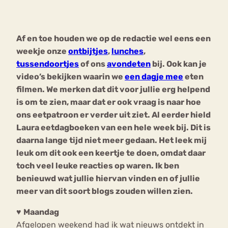
Bouli
Chat
Af en toe houden we op de redactie wel eens een
mia
Eetstoornis
Anorexia Nervosa
weekje onze
ontbijtjes
,
lunches
,
Nerv
tussendoortjes
of ons
avondeten
bij. Ook kan je
osa
Forum
video’s bekijken waarin we
een dagje mee
eten
Eetbuien
Piekeren
Sport
Trauma
filmen. We merken dat dit voor jullie erg helpend
Orthorexia
Afvallen
Angst
is om te zien, maar dat er ook vraag is naar hoe
ons eetpatroon er verder uit ziet. Al eerder hield
Laura eetdagboeken van een hele week bij. Dit is
daarna lange tijd niet meer gedaan. Het leek mij
leuk om dit ook een keertje te doen, omdat daar
toch veel leuke reacties op waren. Ik ben
benieuwd wat jullie hiervan vinden en of jullie
meer van dit soort blogs zouden willen zien.
♥
Maandag
Afgelopen weekend had ik wat nieuws ontdekt in