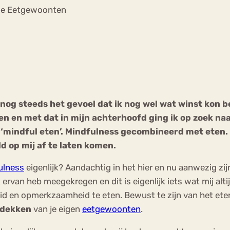
Chat
Je Eetgewoonten
Forum
s
Anorexia Nervosa
Eetbuien
Pi
ad nog steeds het gevoel dat ik nog wel wat winst kon
en en met dat in mijn achterhoofd ging ik op zoek na
 ‘mindful eten’. Mindfulness gecombineerd met eten.
d op mij af te laten komen.
ulness
eigenlijk? Aandachtig in het hier en nu aanwezig zij
 ik ervan heb meegekregen en dit is eigenlijk iets wat mij al
eid en opmerkzaamheid te eten. Bewust te zijn van het ete
tdekken
van je eigen
eetgewoonten
.