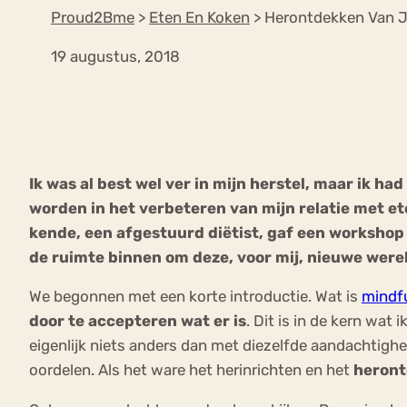
Proud2Bme
>
Eten En Koken
>
Herontdekken Van 
19 augustus, 2018
VEEL GEZOCHTE TERMEN
Eetstoorni
Boulimia Nervosa
Ik was al best wel ver in mijn herstel, maar ik h
Orthorexia
Afvallen
Angst
worden in het verbeteren van mijn relatie met et
kende, een afgestuurd diëtist, gaf een workshop
de ruimte binnen om deze, voor mij, nieuwe werel
We begonnen met een korte introductie. Wat is
mindf
door te accepteren wat er is
. Dit is in de kern wat
eigenlijk niets anders dan met diezelfde aandachtigh
oordelen. Als het ware het herinrichten en het
heron