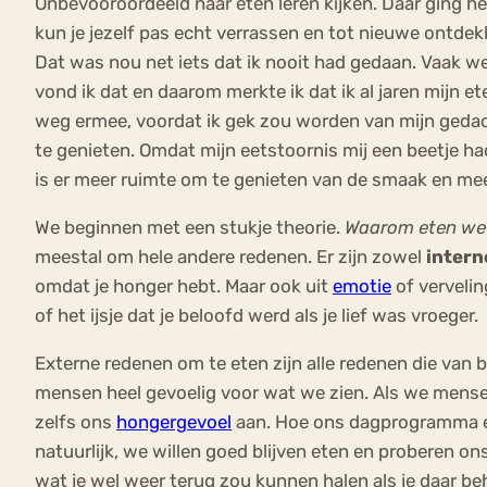
Onbevooroordeeld naar eten leren kijken. Daar ging he
kun je jezelf pas echt verrassen en tot nieuwe ontd
Dat was nou net iets dat ik nooit had gedaan. Vaak wer
vond ik dat en daarom merkte ik dat ik al jaren mijn e
weg ermee, voordat ik gek zou worden van mijn geda
te genieten. Omdat mijn eetstoornis mij een beetje ha
is er meer ruimte om te genieten van de smaak en me
We beginnen met een stukje theorie.
Waarom eten we 
meestal om hele andere redenen. Er zijn zowel
intern
omdat je honger hebt. Maar ook uit
emotie
of vervelin
of het ijsje dat je beloofd werd als je lief was vroeger.
Externe redenen om te eten zijn alle redenen die van 
mensen heel gevoelig voor wat we zien. Als we mensen
zelfs ons
hongergevoel
aan. Hoe ons dagprogramma er
natuurlijk, we willen goed blijven eten en proberen o
wat je wel weer terug zou kunnen halen als je daar be