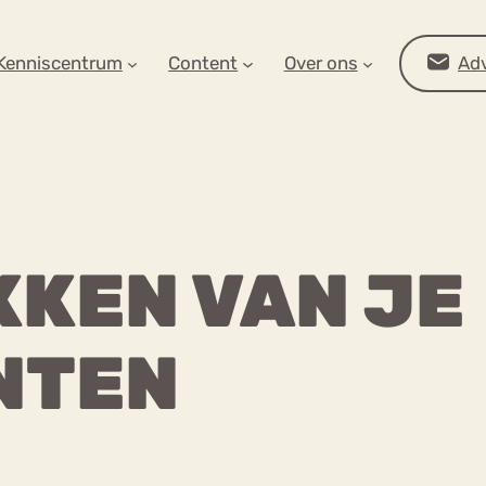
AR OP ZOEK?
Kenniscentrum
Content
Over ons
Adv
KEN VAN JE
NTEN
Advies