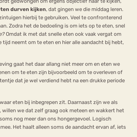
 wordt gedwongen om ergens objectief naar te kijken,
ten durven kijken
, dat gingen we die middag leren.
zintuigen hierbij te gebruiken. Veel te confronterend
an. Zodra het de bedoeling is om iets op te eten, snel
e?
Omdat ik met dat snelle eten ook vaak vergat om
tijd neemt om te eten en hier alle aandacht bij hebt,
eving gaat het daar allang niet meer om en eten we
denen om te eten zijn bijvoorbeeld om te overleven of
etentje dat je wel verdiend hebt na een drukke periode
aar eten bij inbegrepen zit. Daarnaast zijn we als
, willen we dat zelf graag ook meteen en wakkert het
, soms nog meer dan ons hongergevoel. Logisch
 mee. Het haalt alleen soms de aandacht ervan af, iets