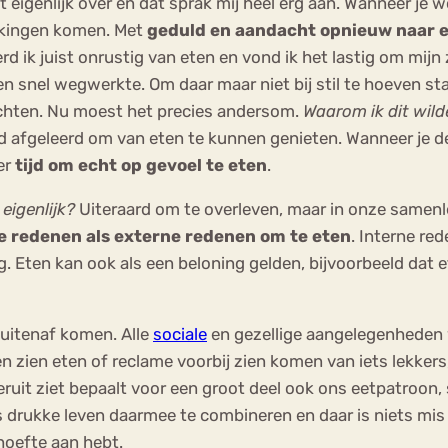
t eigenlijk over en dat sprak mij heel erg aan. Wanneer je
ekkingen komen. Met
geduld en aandacht opnieuw naar e
d ik juist onrustig van eten en vond ik het lastig om mijn 
ten snel wegwerkte. Om daar maar niet bij stil te hoeven sta
chten. Nu moest het precies andersom.
Waarom ik dit wild
d afgeleerd om van eten te kunnen genieten. Wanneer je de 
er
tijd om echt op gevoel te eten
.
eigenlijk?
Uiteraard om te overleven, maar in onze samenl
e redenen als externe redenen om te eten
. Interne re
g. Eten kan ook als een beloning gelden, bijvoorbeeld dat 
buitenaf komen. Alle
sociale
en gezellige aangelegenheden w
 zien eten of reclame voorbij zien komen van iets lekkers
uit ziet bepaalt voor een groot deel ook ons eetpatroon
ns drukke leven daarmee te combineren en daar is niets mis
hoefte aan hebt.