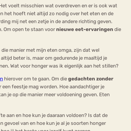
Het voelt misschien wat overdreven en er is ook wat
n het hoeft niet altijd zo nodig over het eten en de
ing mij net een zetje in de andere richting geven.
en. Om open te staan voor
nieuwe eet-ervaringen
die
p die manier met mijn eten omga, zijn dat wel
ltijd beter is, maar om gedurende je maaltijd je
en. Wat voor honger was ik eigenlijk aan het stillen?
en
hierover om te gaan. Om die
gedachten zonder
r een feestje mag worden. Hoe aandachtiger je
 kan je op die manier meer voldoening geven. Eten
fte aan en hoe kun je daaraan voldoen? Is dat de
an gevoel van en hoe kun je al je soorten honger
 hoe jij het beste voor jezelf kunt zorgen.