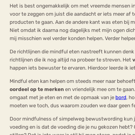
Het is best ongemakkelijk om met vreemde mensen in e
voor te zeggen om juist die aandacht er iets meer af te
producten te gaan. Aan de andere kant was eten bij mi
Niet omdat ik daarna nog dagelijks met mijn ogen dic
mij misschien wel verder konden helpen. Verder helpen
De richtlijnen die mindful eten nastreeft kunnen denk
richtlijnen die ik nog altijd na probeer te streven. Het
happen iets bewuster te ervaren. Hierdoor leerde ik ie
Mindful eten kan helpen om steeds meer naar behoeft
oordeel op te merken
en vriendelijk mee om te gaan
omgaat met je eten en met de opmaak van je
bord
, h
moeten we toch, dus waarom zouden we daar geen f
Door mindfulness of simpelweg bewustwording kun 
voeding en is dat de voeding die je nu gekozen hebt? O
stillen? Dat is iets waar je stil bij mag staan, zodat j