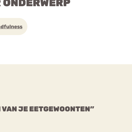
R ONDERWERP
dfulness
N VAN JE EETGEWOONTEN”