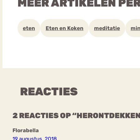
MEER ARTIKELEN PE
eten
Eten en Koken
meditatie
min
REACTIES
2 REACTIES OP “HERONTDEKKE
Florabella
19 augustus, 2018