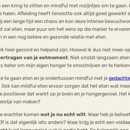
en kring te zitten en mindful met rozijntjes om te gaan. 
 halen. Afleiding heeft tenslotte ook altijd goed gewerkt e
j een lange tijd een chaos en kon deze intense bewustword
ht zal eten, maar puur om het eens op die manier te ervar
 in een nog betere en gezonde relatie met eten.
 ik heel gezond en helpend zijn. Hoewel ik dus niet meer o
vertragen van je eetmoment
. Niet omdat langzaam eten a
ts beter om mijn eigen honger te omschrijven en te herkenn
e te gaan eten en je ondertussen mindful met je
gedacht
. Ook kan mildful eten ervoor zorgen dat het eten wat mee
oe positiever dat werkt op je brein en je hongergevoel. Het
eestje van maken?
je erachter komen
wat je nu echt wilt
. Waar heb je behoe
f is dat eigenlijk iets anders? Waar krijg je echt een volda
e echt kunt leren voelen wat je nodig hebt. En belangrijk nog,