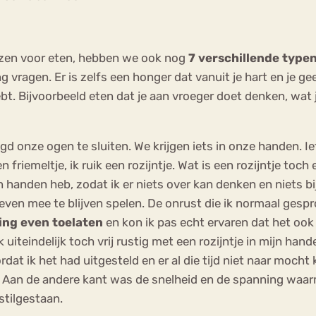
ezen voor eten, hebben we ook nog
7 verschillende type
g vragen. Er is zelfs een honger dat vanuit je hart en je g
. Bijvoorbeeld eten dat je aan vroeger doet denken, wat j
aagd onze ogen te sluiten. We krijgen iets in onze handen
een friemeltje, ik ruik een rozijntje. Wat is een rozijntje toc
n handen heb, zodat ik er niets over kan denken en niets bi
en mee te blijven spelen. De onrust die ik normaal gesprok
ing even toelaten
en kon ik pas echt ervaren dat het ook 
uiteindelijk toch vrij rustig met een rozijntje in mijn ha
t ik het had uitgesteld en er al die tijd niet naar mocht k
en. Aan de andere kant was de snelheid en de spanning waar
stilgestaan.