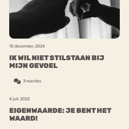
Bouli
Chat
mia
Eetstoornis
Anorexia Nervosa
Nerv
osa
Forum
10 december, 2024
Eetbuien
Piekeren
Sport
Trauma
IK WIL NIET STILSTAAN BIJ
Orthorexia
Afvallen
Angst
MIJN GEVOEL
3 reacties
4 juli, 2022
EIGENWAARDE: JE BENT HET
WAARD!