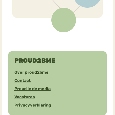
PROUD2BME
Over proud2bme
Contact
Proud in de media
Vacatures
Privacyverklaring