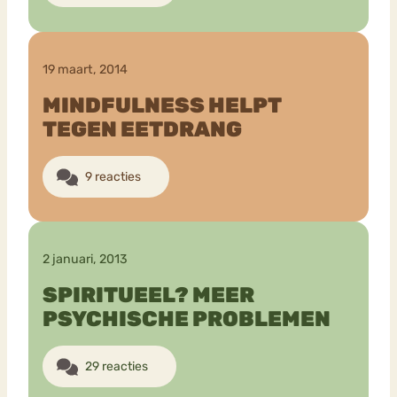
19 maart, 2014
MINDFULNESS HELPT
TEGEN EETDRANG
9 reacties
2 januari, 2013
SPIRITUEEL? MEER
PSYCHISCHE PROBLEMEN
29 reacties