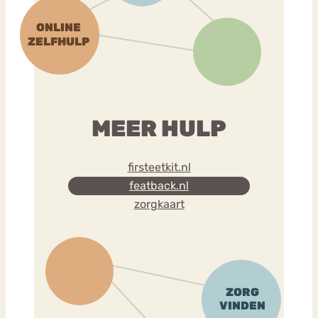
MEER HULP
firsteetkit.nl
featback.nl
zorgkaart