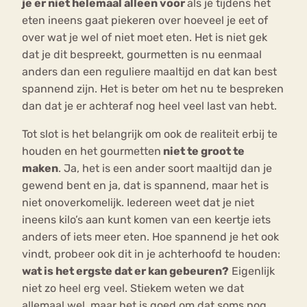
je er niet helemaal alleen voor
als je tijdens het
eten ineens gaat piekeren over hoeveel je eet of
over wat je wel of niet moet eten. Het is niet gek
dat je dit bespreekt, gourmetten is nu eenmaal
anders dan een reguliere maaltijd en dat kan best
spannend zijn. Het is beter om het nu te bespreken
dan dat je er achteraf nog heel veel last van hebt.
Tot slot is het belangrijk om ook de realiteit erbij te
houden en het gourmetten
niet te groot te
maken
. Ja, het is een ander soort maaltijd dan je
gewend bent en ja, dat is spannend, maar het is
niet onoverkomelijk. Iedereen weet dat je niet
ineens kilo’s aan kunt komen van een keertje iets
anders of iets meer eten. Hoe spannend je het ook
vindt, probeer ook dit in je achterhoofd te houden:
wat is het ergste dat er kan gebeuren?
Eigenlijk
niet zo heel erg veel. Stiekem weten we dat
allemaal wel, maar het is goed om dat soms nog