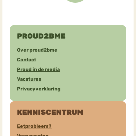
PROUD2BME
Over proud2bme
Contact
Proud in de media
Vacatures
Privacyverklaring
KENNISCENTRUM
Eetprobleem?
Voor naasten