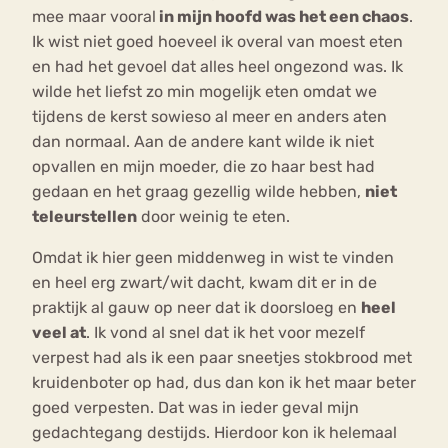
mee maar vooral
in mijn hoofd was het een chaos
.
Ik wist niet goed hoeveel ik overal van moest eten
en had het gevoel dat alles heel ongezond was. Ik
wilde het liefst zo min mogelijk eten omdat we
tijdens de kerst sowieso al meer en anders aten
dan normaal. Aan de andere kant wilde ik niet
opvallen en mijn moeder, die zo haar best had
gedaan en het graag gezellig wilde hebben,
niet
teleurstellen
door weinig te eten.
Omdat ik hier geen middenweg in wist te vinden
en heel erg zwart/wit dacht, kwam dit er in de
praktijk al gauw op neer dat ik doorsloeg en
heel
veel at
. Ik vond al snel dat ik het voor mezelf
verpest had als ik een paar sneetjes stokbrood met
kruidenboter op had, dus dan kon ik het maar beter
goed verpesten. Dat was in ieder geval mijn
gedachtegang destijds. Hierdoor kon ik helemaal