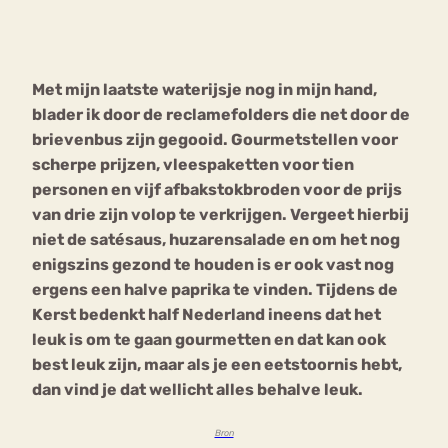
Bouli
Chat
mia
Met mijn laatste waterijsje nog in mijn hand,
Eetstoornis
Anorexia Nervosa
Nerv
blader ik door de reclamefolders die net door de
osa
Forum
brievenbus zijn gegooid. Gourmetstellen voor
scherpe prijzen, vleespaketten voor tien
Eetbuien
Piekeren
Sport
Trauma
personen en vijf afbakstokbroden voor de prijs
Orthorexia
Afvallen
Angst
van drie zijn volop te verkrijgen. Vergeet hierbij
niet de satésaus, huzarensalade en om het nog
enigszins gezond te houden is er ook vast nog
ergens een halve paprika te vinden. Tijdens de
Kerst bedenkt half Nederland ineens dat het
leuk is om te gaan gourmetten en dat kan ook
best leuk zijn, maar als je een eetstoornis hebt,
dan vind je dat wellicht alles behalve leuk.
Bron