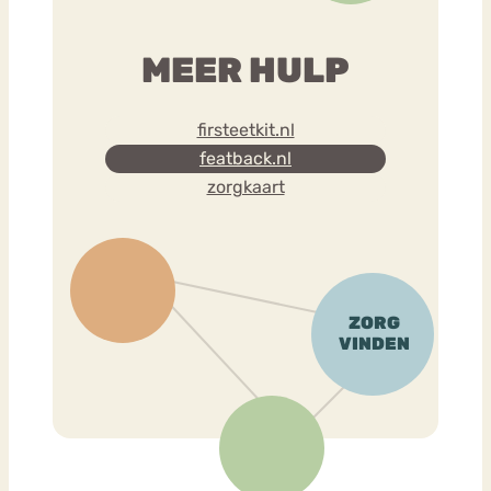
MEER HULP
firsteetkit.nl
featback.nl
zorgkaart