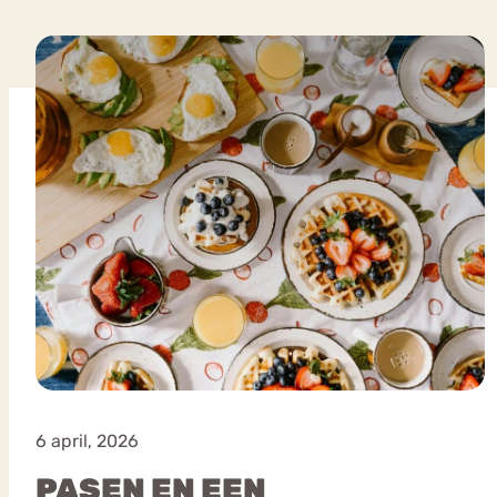
VEEL GEZOCHTE TERMEN
Eetstoorni
Boulimia Nervosa
Orthorexia
Afvallen
Angst
6 april, 2026
PASEN EN EEN