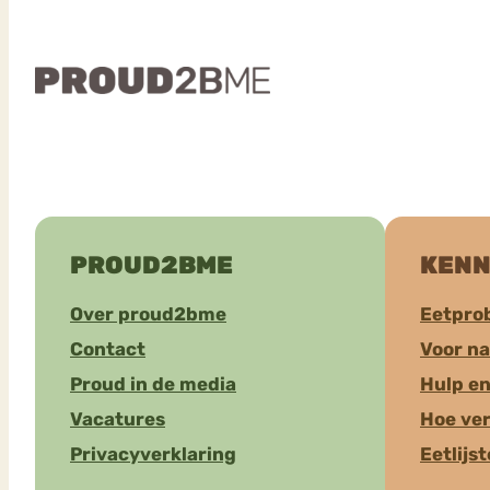
PROUD2BME
KENN
Over proud2bme
Eetpro
Contact
Voor n
Proud in de media
Hulp en
Vacatures
Hoe ver
Privacyverklaring
Eetlijs