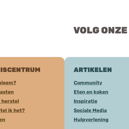
VOLG ONZE
ISCENTRUM
ARTIKELEN
bleem?
Community
aasten
Eten en koken
 herstel
Inspiratie
tel ik het?
Sociale Media
ten
Hulpverlening