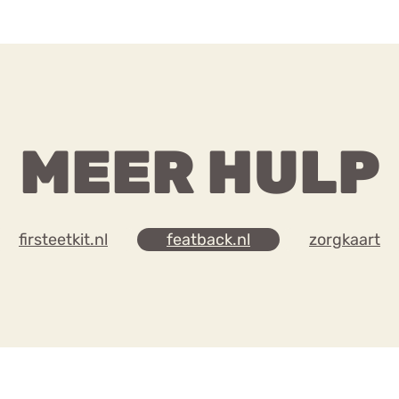
MEER HULP
firsteetkit.nl
featback.nl
zorgkaart