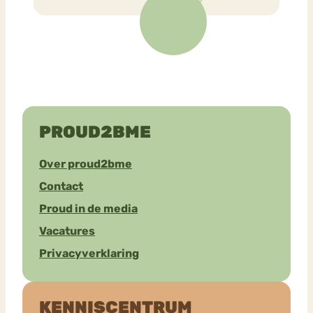
PROUD2BME
Over proud2bme
Contact
Proud in de media
Vacatures
Privacyverklaring
KENNISCENTRUM