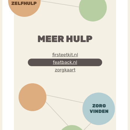
MEER HULP
firsteetkit.nl
featback.nl
zorgkaart