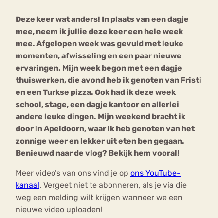
Deze keer wat anders! In plaats van een dagje
Bouli
mee, neem ik jullie deze keer een hele week
Chat
mia
mee. Afgelopen week was gevuld met leuke
Eetstoornis
Anorexia Nervosa
Nerv
momenten, afwisseling en een paar nieuwe
osa
Forum
ervaringen. Mijn week begon met een dagje
thuiswerken, die avond heb ik genoten van Fristi
Eetbuien
Piekeren
Sport
Trauma
en een Turkse pizza. Ook had ik deze week
Orthorexia
Afvallen
Angst
school, stage, een dagje kantoor en allerlei
andere leuke dingen. Mijn weekend bracht ik
door in Apeldoorn, waar ik heb genoten van het
zonnige weer en lekker uit eten ben gegaan.
Benieuwd naar de vlog? Bekijk hem vooral!
Meer video’s van ons vind je op
ons YouTube-
kanaal
. Vergeet niet te abonneren, als je via die
weg een melding wilt krijgen wanneer we een
nieuwe video uploaden!