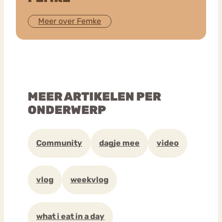
Meer over Femke
MEER ARTIKELEN PER
ONDERWERP
Community
dagje mee
video
vlog
weekvlog
what i eat in a day