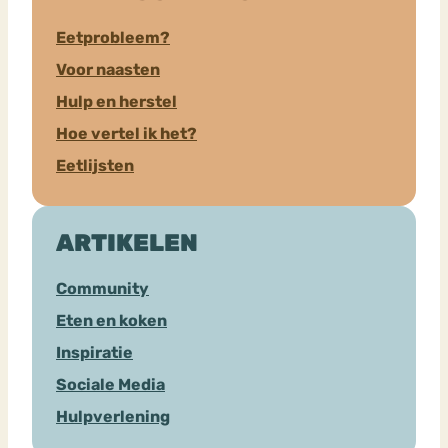
Eetprobleem?
Voor naasten
Hulp en herstel
Hoe vertel ik het?
Eetlijsten
ARTIKELEN
Community
Eten en koken
Inspiratie
Sociale Media
Hulpverlening