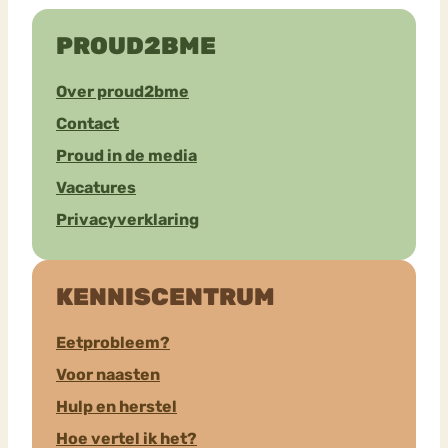
PROUD2BME
Over proud2bme
Contact
Proud in de media
Vacatures
Privacyverklaring
KENNISCENTRUM
Eetprobleem?
Voor naasten
Hulp en herstel
Hoe vertel ik het?