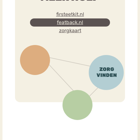
firsteetkit.nl
featback.nl
zorgkaart