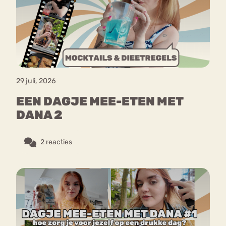
Bouli
Chat
mia
Eetstoornis
Anorexia Nervosa
Nerv
osa
Forum
29 juli, 2026
Eetbuien
Piekeren
Sport
Trauma
EEN DAGJE MEE-ETEN MET
Orthorexia
Afvallen
Angst
DANA 2
2 reacties