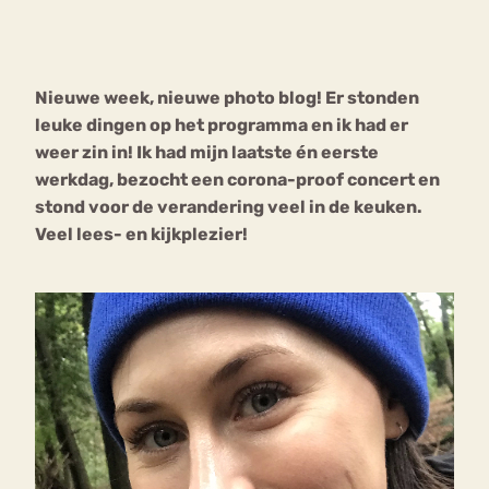
Bouli
Chat
mia
Nieuwe week, nieuwe photo blog! Er stonden
Eetstoornis
Anorexia Nervosa
Nerv
leuke dingen op het programma en ik had er
osa
Forum
weer zin in! Ik had mijn laatste én eerste
werkdag, bezocht een corona-proof concert en
Eetbuien
Piekeren
Sport
Trauma
stond voor de verandering veel in de keuken.
Orthorexia
Afvallen
Angst
Veel lees- en kijkplezier!