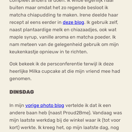
compleet anders te doen. Ik wilde eigenlijk naar
buiten maar omdat het zo regende besloot ik
matcha chiapudding te maken. Irene deelde haar
recept al eens eerder in
deze blog
. Ik gebruik zelf,
naast plantaardige melk en chiazaadjes, ook wat
maple syrup, vanille aroma en matcha poeder. Ik
nam meteen van de gelegenheid gebruik om mijn
keukenkastje opnieuw in te richten.
Ook bekeek ik de persconferentie terwijl ik deze
heerlijke Milka cupcake at die mijn vriend mee had
genomen.
DINSDAG
In mijn
vorige photo blog
vertelde ik dat ik een
andere baan heb (naast Proud2Bme). Vandaag was
mijn laatste werkdag bij de winkel waar ik (tot voor
kort) werkte. Ik kreeg het, op mijn laatste dag, nog