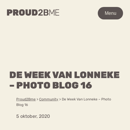
WAAR BEN JE NAAR OP
Menu
Menu
ZOEK?
Zoeken
Zoeken
Home
POPULAIRE PAGINA’S
Kenniscentrum
DE WEEK VAN LONNEKE
Ga
Over proud2bme
naar
– PHOTO BLOG 16
Contact
Content
de
Proud in de media
inhoud
Vacatures
Proud2Bme
>
Community
>
De Week Van Lonneke – Photo
Over ons
Privacyverklaring
Blog 16
5 oktober, 2020
VEEL GEZOCHTE TERMEN
Advies