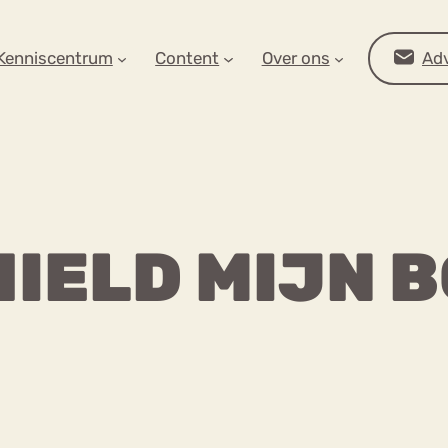
AR OP ZOEK?
Kenniscentrum
Content
Over ons
Adv
IELD MIJN B
Advies