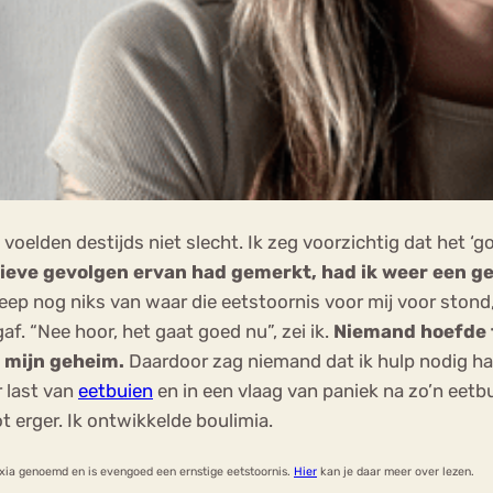
oelden destijds niet slecht. Ik zeg voorzichtig dat het ‘g
tieve gevolgen ervan had gemerkt, had ik weer een g
reep nog niks van waar die eetstoornis voor mij voor ston
f. “Nee hoor, het gaat goed nu”, zei ik.
Niemand hoefde t
s mijn geheim.
Daardoor zag niemand dat ik hulp nodig h
r last van
eetbuien
en in een vlaag van paniek na zo’n eet
ot erger. Ik ontwikkelde boulimia.
xia genoemd en is evengoed een ernstige eetstoornis.
Hier
kan je daar meer over lezen.