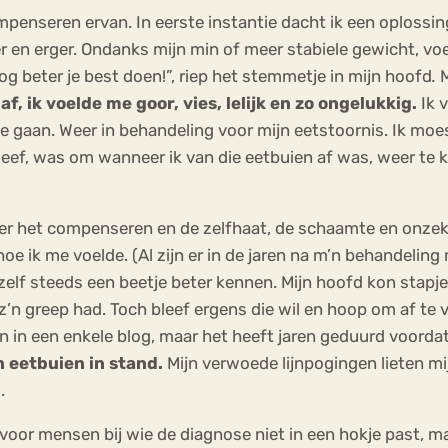
penseren ervan. In eerste instantie dacht ik een oplossi
 en erger. Ondanks mijn min of meer stabiele gewicht, voe
nog beter je best doen!”, riep het stemmetje in mijn hoofd
.
M
 af, ik voelde me goor, vies, lelijk en zo ongelukkig.
Ik 
 gaan. Weer in behandeling voor mijn eetstoornis. Ik moe
leef, was om wanneer ik van die eetbuien af was, weer te 
ver het compenseren en de zelfhaat, de schaamte en onzek
e ik me voelde. (Al zijn er in de jaren na m’n behandeling
zelf steeds een beetje beter kennen. Mijn hoofd kon stapj
 z’n greep had. Toch bleef ergens die wil en hoop om af te 
n in een enkele blog, maar het heeft jaren geduurd voordat
n eetbuien in stand.
Mijn verwoede lijnpogingen lieten mi
.
oor mensen bij wie de diagnose niet in een hokje past, ma