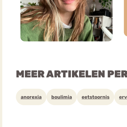
MEER ARTIKELEN PE
anorexia
boulimia
eetstoornis
erv