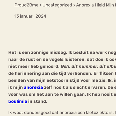
Proud2Bme
>
Uncategorized
>
Anorexia Hield Mijn
13 januari, 2024
VEEL GEZOCHTE TERMEN
Eetstoorni
Boulimia Nervosa
Het is een zonnige middag. Ik besluit na werk n
Orthorexia
Afvallen
Angst
naar de rust en de vogels luisteren, dat doe ik oo
niet meer heb gehoord.
Goh, dit nummer, dit alb
de herinnering aan die tijd verbonden. Er flitse
beelden van mijn eetstoornistijd voor me zie. Ik,
ik mijn
anorexia
zelf nooit als slecht ervaren. D
voor was om het aan te willen gaan. Ik heb nooit e
boulimia
in stand.
Ik weet dondersgoed dat anorexia een kloteziekte is. I