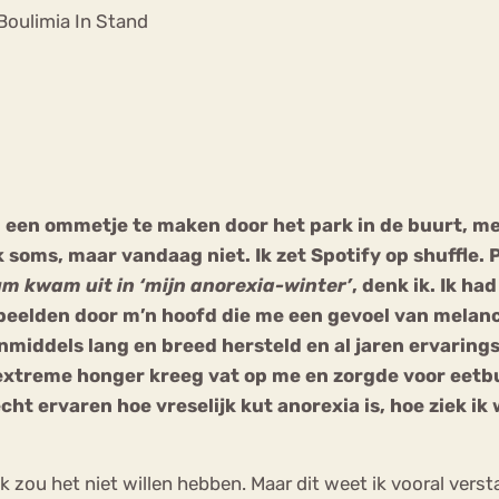
Chat
 Boulimia In Stand
Forum
s
Anorexia Nervosa
Eetbuien
Pi
og een ommetje te maken door het park in de buurt, 
k soms, maar vandaag niet. Ik zet Spotify op shuffle.
um kwam uit in ‘mijn anorexia-winter’
, denk ik. Ik ha
n beelden door m’n hoofd die me een gevoel van melan
 inmiddels lang en breed hersteld en al jaren ervaring
e extreme honger kreeg vat op me en zorgde voor eetbu
cht ervaren hoe vreselijk kut anorexia is, hoe ziek ik
k zou het niet willen hebben. Maar dit weet ik vooral versta