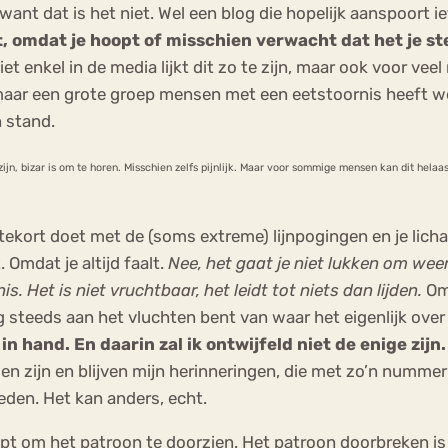
, want dat is het niet. Wel een blog die hopelijk aanspoort 
, omdat je hoopt of misschien verwacht dat het je ste
 enkel in de media lijkt dit zo te zijn, maar ook voor ve
aar een grote groep mensen met een eetstoornis heeft we
n stand.
jn, bizar is om te horen. Misschien zelfs pijnlijk. Maar voor sommige mensen kan dit helaas
 tekort doet met de (soms extreme) lijnpogingen en je lic
 Omdat je altijd faalt.
Nee, het gaat je niet lukken om weer 
. Het is niet vruchtbaar, het leidt tot niets dan lijden.
Omd
g steeds aan het vluchten bent van waar het eigenlijk over
n hand. En daarin zal ik ontwijfeld niet de enige zijn.
ingen zijn en blijven mijn herinneringen, die met zo’n numm
ieden. Het kan anders, echt.
helpt om het patroon te doorzien. Het patroon doorbreken is