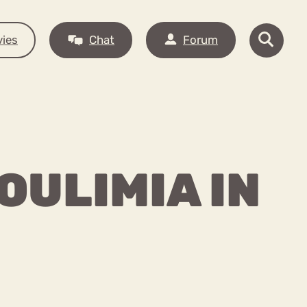
ies
Chat
Forum
OULIMIA IN