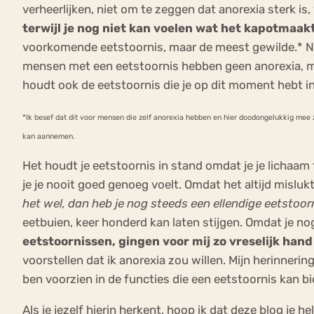
verheerlijken, niet om te zeggen dat anorexia sterk is
terwijl je nog niet kan voelen wat het kapotmaakt
voorkomende eetstoornis, maar de meest gewilde.* Niet
mensen met een eetstoornis hebben geen anorexia, m
houdt ook de eetstoornis die je op dit moment hebt i
*Ik besef dat dit voor mensen die zelf anorexia hebben en hier doodongelukkig mee zi
kan aannemen.
Het houdt je eetstoornis in stand omdat je je lichaam
je je nooit goed genoeg voelt. Omdat het altijd mislukt.
het wel, dan heb je nog steeds een ellendige eetstoornis
eetbuien, keer honderd kan laten stijgen. Omdat je no
eetstoornissen, gingen voor mij zo vreselijk hand i
voorstellen dat ik anorexia zou willen. Mijn herinner
ben voorzien in de functies die een eetstoornis kan b
Als je jezelf hierin herkent, hoop ik dat deze blog je 