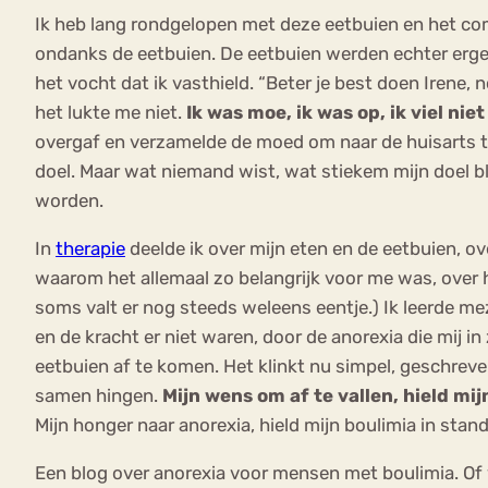
Ik heb lang rondgelopen met deze eetbuien en het com
ondanks de eetbuien. De eetbuien werden echter erger
het vocht dat ik vasthield. “Beter je best doen Irene, 
het lukte me niet.
Ik was moe, ik was op, ik viel niet
overgaf en verzamelde de moed om naar de huisarts te
doel. Maar wat niemand wist, wat stiekem mijn doel b
worden.
In
therapie
deelde ik over mijn eten en de eetbuien, o
waarom het allemaal zo belangrijk voor me was, over ho
soms valt er nog steeds weleens eentje.) Ik leerde me
en de kracht er niet waren, door de anorexia die mij in
eetbuien af te komen. Het klinkt nu simpel, geschreve
samen hingen.
Mijn wens om af te vallen, hield mij
Mijn honger naar anorexia, hield mijn boulimia in stand
Een blog over anorexia voor mensen met boulimia. Of v