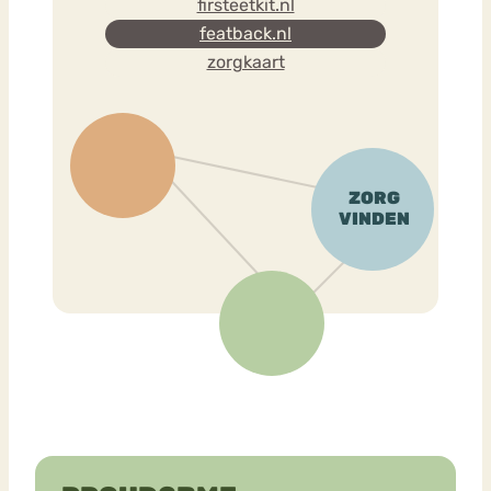
firsteetkit.nl
featback.nl
zorgkaart