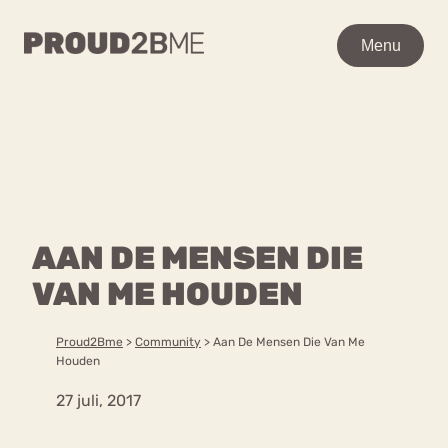
WAAR BEN JE NAAR OP
Menu
Menu
ZOEK?
Zoeken
Zoeken
Home
POPULAIRE PAGINA’S
Kenniscentrum
AAN DE MENSEN DIE
Ga
Over proud2bme
naar
VAN ME HOUDEN
Contact
Content
de
Proud in de media
inhoud
Vacatures
Proud2Bme
>
Community
>
Aan De Mensen Die Van Me
Over ons
Privacyverklaring
Houden
27 juli, 2017
VEEL GEZOCHTE TERMEN
Advies