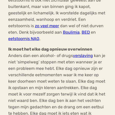
eetstoornis is ook niet zichtbaar geweest aan de
buitenkant, maar van binnen ging ik kapot,
geestelijk en lichamelijk. Ik worstelde dagelijks met
eenzaamheid, wanhoop en verdriet. Een
eetstoornis is
zo veel meer
dan wel of niet durven
eten. Denk bijvoorbeeld aan
Boulimia
,
BED
en
eetstoornis NAO
.
Ik moet het elke dag opnieuw overwinnen
Anders dan een alcohol- of drugs
verslaving
kan je
niet ‘simpelweg’ stoppen met eten wanneer je er
een probleem mee hebt. Elke dag opnieuw zijn er
verschillende eetmomenten waar ik me keer op
keer doorheen moet weten te slaan. Elke dag moet
ik opstaan en mijn kleren aantrekken. Elke dag
moet ik voor mezelf zorgen terwijl ik vind dat ik het
niet waard ben. Elke dag ben ik aan het vechten
tegen mijn gedachten en de drang om een eetbui
te hebben. Elke dag moet ik iets eten wat ik