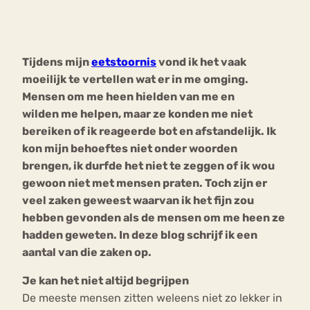
Bouli
Chat
mia
Tijdens mijn
eetstoornis
vond ik het vaak
Eetstoornis
Anorexia Nervosa
Nerv
moeilijk te vertellen wat er in me omging.
osa
Forum
Mensen om me heen hielden van me en
wilden me helpen, maar ze konden me niet
Eetbuien
Piekeren
Sport
Trauma
bereiken of ik reageerde bot en afstandelijk. Ik
Orthorexia
Afvallen
Angst
kon mijn behoeftes niet onder woorden
brengen, ik durfde het niet te zeggen of ik wou
gewoon niet met mensen praten. Toch zijn er
veel zaken geweest waarvan ik het fijn zou
hebben gevonden als de mensen om me heen ze
hadden geweten. In deze blog schrijf ik een
aantal van die zaken op.
Je kan het niet altijd begrijpen
De meeste mensen zitten weleens niet zo lekker in