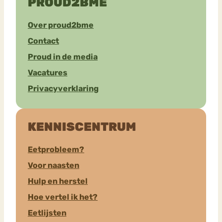
PROUD2BME
Over proud2bme
Contact
Proud in de media
Vacatures
Privacyverklaring
KENNISCENTRUM
Eetprobleem?
Voor naasten
Hulp en herstel
Hoe vertel ik het?
Eetlijsten