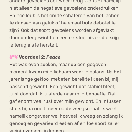
andere gevoelens ook weer terug. Je kunt namelijk
niet alleen de negatieve gevoelens onderdrukken.
En hoe leuk is het om te schateren van het lachen,
te dansen van geluk of helemaal hoteldebotel te
zijn? Ook dat soort gevoelens worden afgevlakt
door ondergewicht en een eetstoornis en die krijg
je terug als je herstelt.
â™¥
Voordeel 2:
Peace
Het was even zoeken, maar op een gegeven
moment kwam mijn lichaam weer in balans. Na het
jarenlange geklooi met eten bereikte ik een bij mij
passend gewicht. Een gewicht dat stabiel bleef,
juist doordat ik luisterde naar mijn behoefte. Dat
gaf enorm veel rust over mijn gewicht. En intussen
sta ik bijna nooit meer op de weegschaal. Ik weet
namelijk ongeveer wel hoeveel ik weeg en zolang ik
genoeg en gevarieerd eet en af en toe sport zal er
weinig verschil in komen.