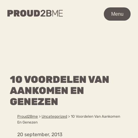
WAAR BEN JE NAAR OP
Menu
Menu
ZOEK?
Zoeken
Zoeken
Home
POPULAIRE PAGINA’S
Kenniscentrum
10 VOORDELEN VAN
Ga
Over proud2bme
naar
AANKOMEN EN
Contact
Content
de
Proud in de media
GENEZEN
inhoud
Vacatures
Over ons
Privacyverklaring
Proud2Bme
>
Uncategorized
>
10 Voordelen Van Aankomen
En Genezen
VEEL GEZOCHTE TERMEN
20 september, 2013
Advies