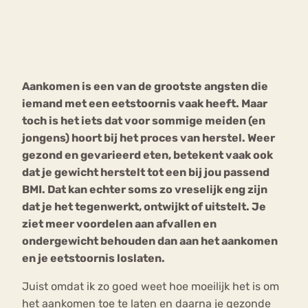
Bouli
Chat
mia
Eetstoornis
Anorexia Nervosa
Nerv
Aankomen is een van de grootste angsten die
osa
Forum
iemand met een eetstoornis vaak heeft. Maar
Eetbuien
Piekeren
Sport
Trauma
toch is het iets dat voor sommige meiden (en
Orthorexia
Afvallen
Angst
jongens) hoort bij het proces van herstel. Weer
gezond en gevarieerd eten, betekent vaak ook
dat je gewicht herstelt tot een bij jou passend
BMI. Dat kan echter soms zo vreselijk eng zijn
dat je het tegenwerkt, ontwijkt of uitstelt. Je
ziet meer voordelen aan afvallen en
ondergewicht behouden dan aan het aankomen
en je eetstoornis loslaten.
Juist omdat ik zo goed weet hoe moeilijk het is om
het aankomen toe te laten en daarna je gezonde