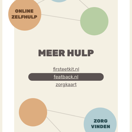
MEER HULP
firsteetkit.nl
featback.nl
zorgkaart