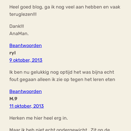
Heel goed blog, ga ik nog veel aan hebben en vaak
teruglezen!!!
Dank!!!
AnaMan.
Beantwoorden
ryl
9 oktober, 2013
Ik ben nu gelukkig nog optijd het was bijna echt
fout gegaan alleen ik zie op tegen het leren eten
Beantwoorden
M.9
11 oktober, 2013
Herken me hier heel erg in.
Maar ik heb niet echt ondergewicht.. Zit op de