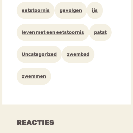
eetstoornis
gevolgen
ijs
leven met een eetstoornis
patat
Uncategorized
zwembad
zwemmen
REACTIES