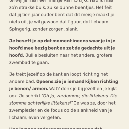
terwijl je naar een meisje van 13 kijkt. Had ik maar
zo’n strakke buik, zulke dunne beentjes. Het feit
dat jij tien jaar ouder bent dat dit meisje maakt je
niets uit, je wil gewoon dat figuur, dat lichaam.
Spingerig, zonder zorgen, slank.
Je beseft je op dat moment ineens waar je in je
hoofd mee bezig bent en zet de gedachte uit je
hoofd.
Jullie besluiten naar het andere, grotere
zwembad te gaan.
Je trekt jezelf op de kant en loopt richting het
andere bad.
Opeens zie je iemand kijken richting
je benen/ armen.
Wat? denk je bij jezelf en je kijkt
ook. Je schrikt
“Oh ja, verdomme, die littekens. Die
stomme achterlijke littekens!”
Je was ze, door het
zwemplezier en de focus op de slankheid van je
lichaam, even vergeten.