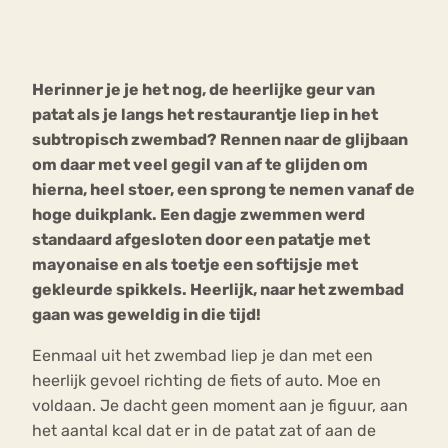
Bouli
Chat
mia
Herinner je je het nog, de heerlijke geur van
Eetstoornis
Anorexia Nervosa
Nerv
patat als je langs het restaurantje liep in het
osa
Forum
subtropisch zwembad? Rennen naar de glijbaan
om daar met veel gegil van af te glijden om
Eetbuien
Piekeren
Sport
Trauma
hierna, heel stoer, een sprong te nemen vanaf de
Orthorexia
Afvallen
Angst
hoge duikplank. Een dagje zwemmen werd
standaard afgesloten door een patatje met
mayonaise en als toetje een softijsje met
gekleurde spikkels. Heerlijk, naar het zwembad
gaan was geweldig in die tijd!
Eenmaal uit het zwembad liep je dan met een
heerlijk gevoel richting de fiets of auto. Moe en
voldaan. Je dacht geen moment aan je figuur, aan
het aantal kcal dat er in de patat zat of aan de