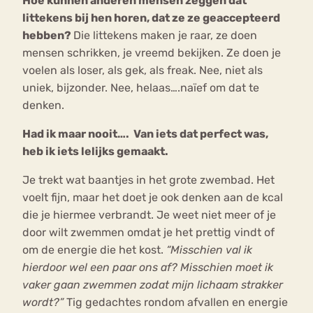
Hoe kunnen anderen mensen zeggen dat
littekens bij hen horen, dat ze ze geaccepteerd
hebben?
Die littekens maken je raar, ze doen
mensen schrikken, je vreemd bekijken. Ze doen je
voelen als loser, als gek, als freak. Nee, niet als
uniek, bijzonder. Nee, helaas….naïef om dat te
denken.
Had ik maar nooit…. Van iets dat perfect was,
heb ik iets lelijks gemaakt.
Je trekt wat baantjes in het grote zwembad. Het
voelt fijn, maar het doet je ook denken aan de kcal
die je hiermee verbrandt. Je weet niet meer of je
door wilt zwemmen omdat je het prettig vindt of
om de energie die het kost.
“Misschien val ik
hierdoor wel een paar ons af? Misschien moet ik
vaker gaan zwemmen zodat mijn lichaam strakker
wordt?”
Tig gedachtes rondom afvallen en energie