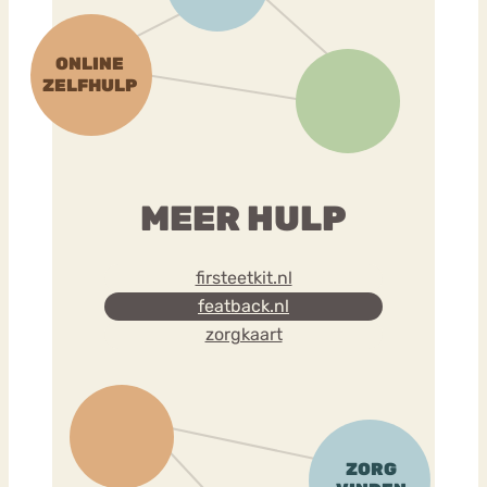
MEER HULP
firsteetkit.nl
featback.nl
zorgkaart