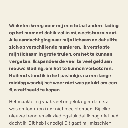
Bouli
Chat
mia
Winkelen kreeg voor mij een totaal andere lading
Eetstoornis
Anorexia Nervosa
Nerv
op het moment dat ik vol in mijn eetstoornis zat.
osa
Forum
Alle aandacht ging naar mijn lichaam en dat uitte
zich op verschillende manieren. Ik verstopte
Eetbuien
Piekeren
Sport
Trauma
mijn lichaam in grote truien, om het te kunnen
Orthorexia
Afvallen
Angst
vergeten. Ik spendeerde veel te veel geld aan
nieuwe kleding, om het te kunnen verbeteren.
Huilend stond ik in het pashokje, na een lange
middag waarbij het weer niet was gelukt om een
fijn zelfbeeld te kopen.
Het maakte mij vaak veel ongelukkiger dan ik al
was en toch kon ik er niet mee stoppen. Bij elke
nieuwe trend en elk kledingstuk dat ik nog niet had
dacht ik; Dit heb ik nodig! Dit gaat mij misschien