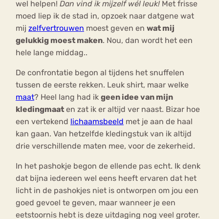
wel helpen!
Dan vind ik mijzelf wél leuk!
Met frisse
moed liep ik de stad in, opzoek naar datgene wat
mij
zelfvertrouwen
moest geven en
wat mij
gelukkig moest maken
. Nou, dan wordt het een
hele lange middag..
De confrontatie begon al tijdens het snuffelen
tussen de eerste rekken. Leuk shirt, maar welke
maat
? Heel lang had ik
geen idee van mijn
kledingmaat
en zat ik er altijd ver naast. Bizar hoe
een vertekend
lichaamsbeeld
met je aan de haal
kan gaan. Van hetzelfde kledingstuk van ik altijd
drie verschillende maten mee, voor de zekerheid.
In het pashokje begon de ellende pas echt. Ik denk
dat bijna iedereen wel eens heeft ervaren dat het
licht in de pashokjes niet is ontworpen om jou een
goed gevoel te geven, maar wanneer je een
eetstoornis hebt is deze uitdaging nog veel groter.