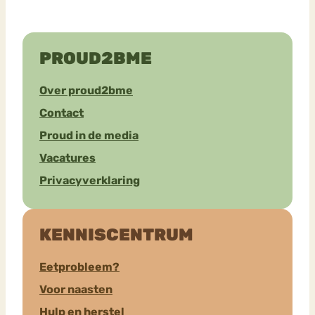
PROUD2BME
Over proud2bme
Contact
Proud in de media
Vacatures
Privacyverklaring
KENNISCENTRUM
Eetprobleem?
Voor naasten
Hulp en herstel