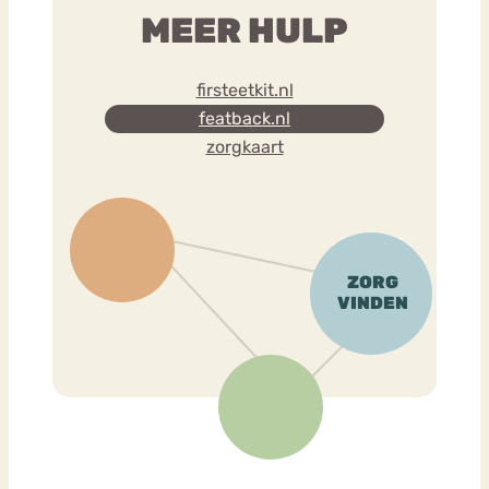
MEER HULP
firsteetkit.nl
featback.nl
zorgkaart