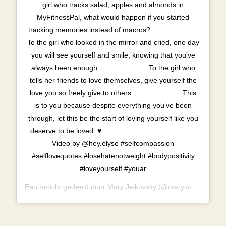
girl who tracks salad, apples and almonds in
MyFitnessPal, what would happen if you started
tracking memories instead of macros? ⠀⠀⠀⠀⠀⠀⠀⠀⠀
To the girl who looked in the mirror and cried, one day
you will see yourself and smile, knowing that you’ve
always been enough. ⠀⠀⠀⠀⠀⠀⠀⠀⠀ To the girl who
tells her friends to love themselves, give yourself the
love you so freely give to others. ⠀⠀⠀⠀⠀⠀⠀⠀⠀ This
is to you because despite everything you’ve been
through, let this be the start of loving yourself like you
deserve to be loved. ♥️ ⠀⠀⠀⠀⠀⠀⠀⠀⠀ ⠀⠀⠀⠀⠀⠀⠀⠀⠀
Video by @hey.elyse #selfcompassion
#selflovequotes #losehatenotweight #bodypositivity
#loveyourself #youar
Een bericht gedeeld door
Mary Jelkovsky
(@maryscupofteaa) op