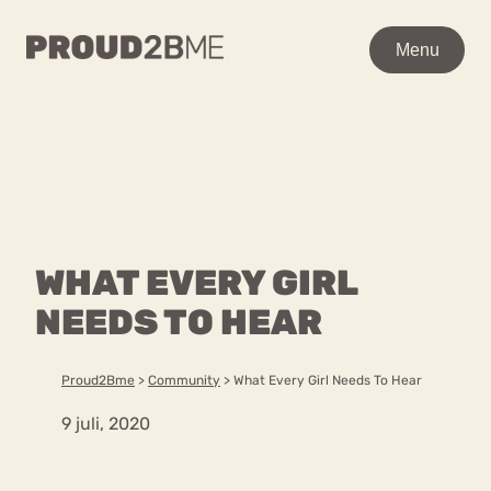
WAAR BEN JE NAAR OP
Menu
Menu
ZOEK?
Zoeken
Zoeken
Home
POPULAIRE PAGINA’S
Kenniscentrum
WHAT EVERY GIRL
Ga
Over proud2bme
naar
NEEDS TO HEAR
Contact
Content
de
Proud in de media
inhoud
Vacatures
Proud2Bme
>
Community
>
What Every Girl Needs To Hear
Over ons
Privacyverklaring
9 juli, 2020
VEEL GEZOCHTE TERMEN
Advies