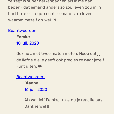
ze zegt is super herkenbaar en als ik me dan
bedenk dat iemand anders zo zou leven zou mijn
hart breken.. ik gun echt niemand zo’n leven.
waarom mezelf dn wel..?!
Beantwoorden
Femke
10 juli, 2020
Gek hè… met twee maten meten. Hoop dat jij
de liefde die je geeft ook precies zo naar jezelf
kunt uiten. ❤️
Beantwoorden
Dianne
16 juli, 2020
Ah wat leif Femke, ik zie nu je reactie pas!
Dank je wel !!