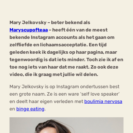
Bouli
Chat
Mary Jelkovsky – beter bekend als
mia
Eetstoornis
Anorexia Nervosa
Maryscupofteaa
– heeft één van de meest
Nerv
bekende Instagram accounts als het gaan om
osa
Forum
zelfliefde en lichaamsacceptatie. Een tijd
Eetbuien
Piekeren
Sport
Trauma
geleden keek ik dagelijks op haar pagina, maar
Orthorexia
Afvallen
Angst
tegenwoordig is dat iets minder. Toch zie ik af en
toe nog iets van haar dat me raakt. Zo ook deze
video, die ik graag met jullie wil delen.
Mary Jelkovsky is op Instagram ondertussen best
een grote naam. Ze is een ware ‘self love speaker’
en deelt haar eigen verleden met
boulimia nervosa
en
binge eating
.