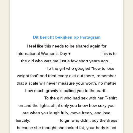
Dit bericht bekijken op Instagram
I feel like this needs to be shared again for
International Women’s Day ♥️ ⠀⠀⠀⠀⠀⠀⠀⠀⠀ This is to
the girl who was me just a few short years ago…
⠀⠀⠀⠀⠀⠀⠀⠀⠀ To the girl who googled “how to lose
weight fast” and tried every diet out there, remember
that a scale will never measure your worth, no matter
how much gravity is pulling you to the earth.
⠀⠀⠀⠀⠀⠀⠀⠀⠀ To the girl who had sex with her T-shirt
on and the lights off, if only you knew how sexy you
are when you laugh fully, move freely, and love
fiercely. ⠀⠀⠀⠀⠀⠀⠀⠀⠀ To girl who didn’t buy the dress
because she thought she looked fat, your body is not