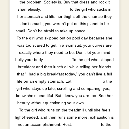
the problem. Society is. Buy that dress and rock it
shamelessly. ⠀⠀⠀⠀⠀⠀⠀⠀⠀ To the girl who sucks in
her stomach and lifts her thighs off the chair so they
don’t smush, you weren’t put on this planet to be
small. Don’t be afraid to take up space. ⠀⠀⠀⠀⠀⠀⠀⠀⠀
To the girl who skipped out on pool day because she
was too scared to get in a swimsuit, your curves are
exactly where they need to be. Don’t let your mind
bully your body. ⠀⠀⠀⠀⠀⠀⠀⠀⠀ To the girl who skipped
breakfast and then lunch all while telling her friends
that “I had a big breakfast today,” you can’t live a full
life on an empty stomach. Eat. ⠀⠀⠀⠀⠀⠀⠀⠀⠀ To the
girl who stays up late, scrolling and comparing, yes, I
know she’s beautiful. But I know you are too. See her
beauty without questioning your own. ⠀⠀⠀⠀⠀⠀⠀⠀⠀
To the girl who runs on the treadmill until she feels
light-headed, and then runs some more, exhaustion is
not an accomplishment. Rest. ⠀⠀⠀⠀⠀⠀⠀⠀⠀ To the