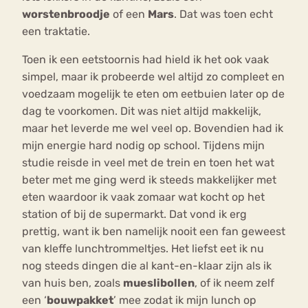
worstenbroodje
of een
Mars
. Dat was toen echt
een traktatie.
Toen ik een eetstoornis had hield ik het ook vaak
simpel, maar ik probeerde wel altijd zo compleet en
voedzaam mogelijk te eten om eetbuien later op de
dag te voorkomen. Dit was niet altijd makkelijk,
maar het leverde me wel veel op. Bovendien had ik
mijn energie hard nodig op school. Tijdens mijn
studie reisde in veel met de trein en toen het wat
beter met me ging werd ik steeds makkelijker met
eten waardoor ik vaak zomaar wat kocht op het
station of bij de supermarkt. Dat vond ik erg
prettig, want ik ben namelijk nooit een fan geweest
van kleffe lunchtrommeltjes. Het liefst eet ik nu
nog steeds dingen die al kant-en-klaar zijn als ik
van huis ben, zoals
mueslibollen
, of ik neem zelf
een ‘
bouwpakket
’ mee zodat ik mijn lunch op