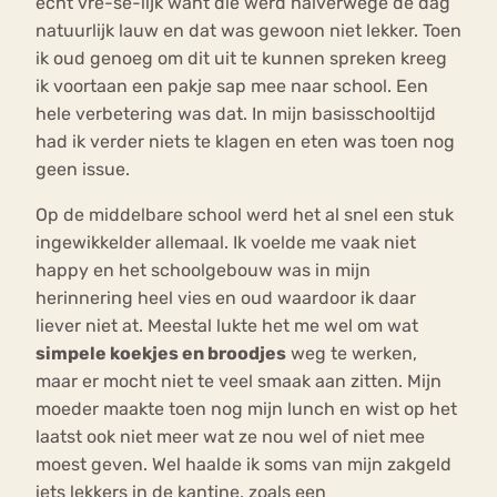
echt vre-se-lijk want die werd halverwege de dag
natuurlijk lauw en dat was gewoon niet lekker. Toen
ik oud genoeg om dit uit te kunnen spreken kreeg
ik voortaan een pakje sap mee naar school. Een
hele verbetering was dat. In mijn basisschooltijd
had ik verder niets te klagen en eten was toen nog
geen issue.
Op de middelbare school werd het al snel een stuk
ingewikkelder allemaal. Ik voelde me vaak niet
happy en het schoolgebouw was in mijn
herinnering heel vies en oud waardoor ik daar
liever niet at. Meestal lukte het me wel om wat
simpele koekjes en broodjes
weg te werken,
maar er mocht niet te veel smaak aan zitten. Mijn
moeder maakte toen nog mijn lunch en wist op het
laatst ook niet meer wat ze nou wel of niet mee
moest geven. Wel haalde ik soms van mijn zakgeld
iets lekkers in de kantine, zoals een