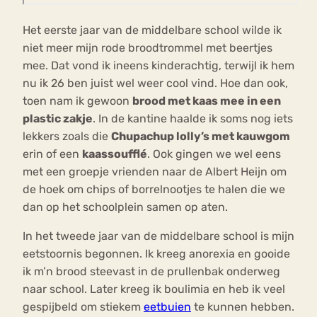
Het eerste jaar van de middelbare school wilde ik
niet meer mijn rode broodtrommel met beertjes
mee. Dat vond ik ineens kinderachtig, terwijl ik hem
nu ik 26 ben juist wel weer cool vind. Hoe dan ook,
toen nam ik gewoon
brood met kaas mee in een
plastic zakje
. In de kantine haalde ik soms nog iets
lekkers zoals die
Chupachup lolly’s met kauwgom
erin of een
kaassoufflé
. Ook gingen we wel eens
met een groepje vrienden naar de Albert Heijn om
de hoek om chips of borrelnootjes te halen die we
dan op het schoolplein samen op aten.
In het tweede jaar van de middelbare school is mijn
eetstoornis begonnen. Ik kreeg anorexia en gooide
ik m’n brood steevast in de prullenbak onderweg
naar school. Later kreeg ik boulimia en heb ik veel
gespijbeld om stiekem
eetbuien
te kunnen hebben.