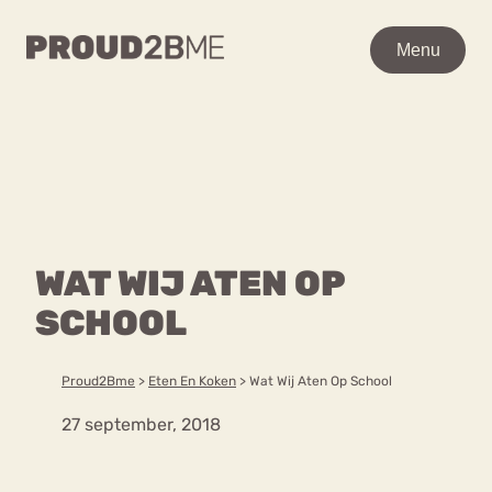
WAAR BEN JE NAAR OP
Menu
Menu
ZOEK?
Zoeken
Zoeken
Home
POPULAIRE PAGINA’S
Kenniscentrum
WAT WIJ ATEN OP
Ga
Over proud2bme
naar
SCHOOL
Contact
Content
de
Proud in de media
inhoud
Vacatures
Proud2Bme
>
Eten En Koken
>
Wat Wij Aten Op School
Over ons
Privacyverklaring
27 september, 2018
VEEL GEZOCHTE TERMEN
Advies