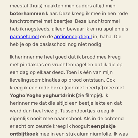
meestal thuis) maakten mijn ouders altijd mijn
boterhammen
klaar. Deze kreeg ik mee in een rode
lunchtrommel met beertjes. Deze lunchtrommel
heb ik nogsteeds, alleen bewaar ik er nu spullen als
paracetamol
en de
anticonceptiepil
in, haha. Die
heb je op de basisschool nog niet nodig.
Ik herinner me heel goed dat ik brood mee kreeg
met pindakaas en vruchtenhagel en dat ik die op
een dag op elkaar deed. Toen is één van mijn
lievelingscombinaties op brood ontstaan. Ook
kreeg ik een rode beker (ook met beertje) mee met
Yogho Yogho yoghurtdrink (
zie filmpje). Ik
herinner me dat die altijd een beetje lekte en dat
werd dan heel viezig. Tussendoortjes kreeg ik
eigenlijk nooit mee naar school. Als in de ochtend
er echt om zeurde kreeg ik hooguit
een plakje
ontbijtkoek
mee in een stuk aluminiumfolie. Ik was