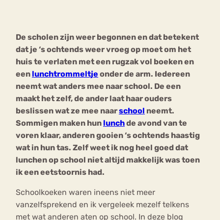
Bouli
Chat
De scholen zijn weer begonnen en dat betekent
mia
Eetstoornis
Anorexia Nervosa
dat je ‘s ochtends weer vroeg op moet om het
Nerv
huis te verlaten met een rugzak vol boeken en
osa
Forum
een
lunchtrommeltje
onder de arm. Iedereen
Eetbuien
Piekeren
Sport
Trauma
neemt wat anders mee naar school. De een
Orthorexia
Afvallen
Angst
maakt het zelf, de ander laat haar ouders
beslissen wat ze mee naar
school
neemt.
Sommigen maken hun
lunch
de avond van te
voren klaar, anderen gooien ‘s ochtends haastig
wat in hun tas. Zelf weet ik nog heel goed dat
lunchen op school niet altijd makkelijk was toen
ik een eetstoornis had.
Schoolkoeken waren ineens niet meer
vanzelfsprekend en ik vergeleek mezelf telkens
met wat anderen aten op school. In deze blog