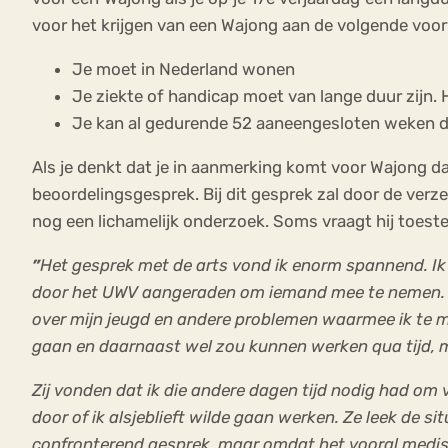
voor het krijgen van een Wajong aan de volgende vo
Je moet in Nederland wonen
Je ziekte of handicap moet van lange duur zijn. He
Je kan al gedurende 52 aaneengesloten weken do
Als je denkt dat je in aanmerking komt voor Wajong da
beoordelingsgesprek. Bij dit gesprek zal door de verze
nog een lichamelijk onderzoek. Soms vraagt hij toest
Het gesprek met de arts vond ik enorm spannend. Ik 
”
door het UWV aangeraden om iemand mee te nemen. D
over mijn jeugd en andere problemen waarmee ik te mak
gaan en daarnaast wel zou kunnen werken qua tijd, m
Zij vonden dat ik die andere dagen tijd nodig had om v
door of ik alsjeblieft wilde gaan werken. Ze leek de s
confronterend gesprek, maar omdat het vooral medisch