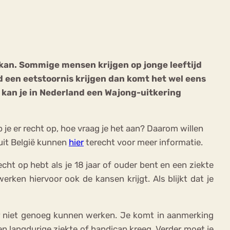
t kan. Sommige mensen krijgen op jonge leeftijd
d een eetstoornis krijgen dan komt het wel eens
ekeren
Sport
Trauma
l kan je in Nederland een Wajong-uitkering
 je er recht op, hoe vraag je het aan? Daarom willen
uit België kunnen
hier
terecht voor meer informatie.
recht op hebt als je 18 jaar of ouder bent en een ziekte
rken hiervoor ook de kansen krijgt. Als blijkt dat je
or niet genoeg kunnen werken. Je komt in aanmerking
en langdurige ziekte of handicap kreeg. Verder moet je