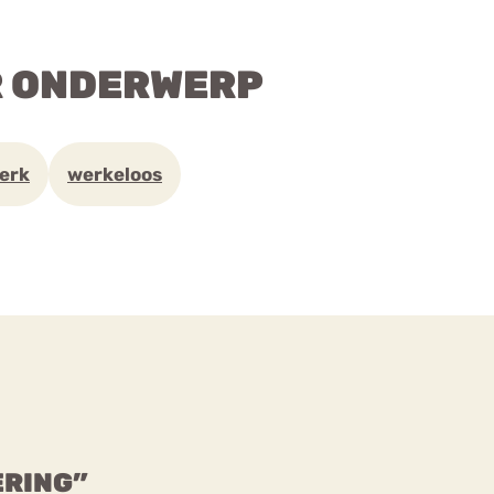
R ONDERWERP
erk
werkeloos
ERING”