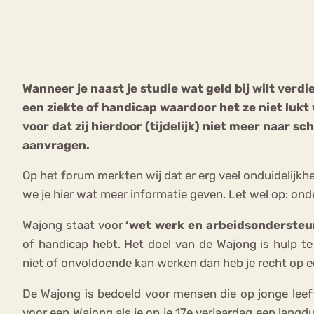
VEEL GEZOCHTE TERMEN
Wanneer je naast je studie wat geld bij wilt verd
een ziekte of handicap waardoor het ze niet lukt
Eetstoorni
Boulimia Nervosa
voor dat zij hierdoor (tijdelijk) niet meer naar 
aanvragen.
Orthorexia
Afvallen
Angst
Op het forum merkten wij dat er erg veel onduidelijkhe
we je hier wat meer informatie geven. Let wel op: on
Wajong staat voor
‘wet werk en arbeidsondersteu
of handicap hebt. Het doel van de Wajong is hulp te 
niet of onvoldoende kan werken dan heb je recht op e
De Wajong is bedoeld voor mensen die op jonge leef
voor een Wajong als je op je 17e verjaardag een langd