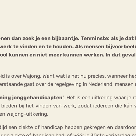
Chat
Forum
ienen dan zoek je een bijbaantje. Tenminste: als je da
 werk te vinden en te houden. Als mensen bijvoorbeel
s
Anorexia Nervosa
Eetbuien
Pi
school kunnen en niet meer kunnen werken. In dat geva
id is over Wajong. Want wat is het nu precies, wanneer heb
derstaande gaat over de regelgeving in Nederland, mensen 
ning jonggehandicapten’
. Het is een uitkering waar je 
bieden bij het vinden van werk, zodat iedereen die kán we
en Wajong-uitkering.
tijd een ziekte of handicap hebben gekregen en daardo
urige ziekte of handicap had, of vóór je 30ste verjaardag e