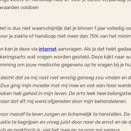
orwaarden voldoen
t is dus niet waarschijnlijk dat je binnen 1 jaar volledig 
or je ziekte of handicap niet meer dan 75% van het mini
n kan je deze via
internet
aanvragen. Als je dat hebt geda
keringsarts wat vragen worden gesteld. Deze kijkt naar wat
emming om jouw medische gegevens op te vragen bij je hui
dacht dat ze mij vast niet ernstig genoeg zou vinden en da
us ging mijn moeder met mij mee en ook aan haar werde
en heb gehad in mijn leven. De arts leek heel belangstell
aar dat dit mij werd afgeraden door mijn behandelaren.
oor mezelf te leren zorgen en lichamelijk te herstellen. De
ituatie te begrijpen en vroeg juist door naar de ernst en d
 en praktisch is, viel het mee en ze nam mij serieus.