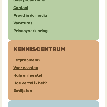
Over proud2bme
Contact
Proud in de media
Vacatures
Privacyverklaring
KENNISCENTRUM
Eetprobleem?
Voor naasten
Hulp en herstel
Hoe vertel ik het?
Eetlijsten