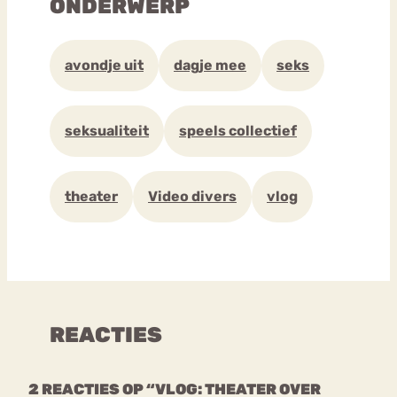
ONDERWERP
avondje uit
dagje mee
seks
seksualiteit
speels collectief
theater
Video divers
vlog
REACTIES
2 REACTIES OP “VLOG: THEATER OVER