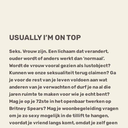
Bouli
Chat
mia
Eetstoornis
Anorexia Nervosa
Nerv
USUALLY I’M ON TOP
osa
Forum
Eetbuien
Piekeren
Sport
Trauma
Seks. Vrouw zijn. Een lichaam dat verandert,
Orthorexia
Afvallen
Angst
ouder wordt of anders werkt dan ‘normaal’.
Wordt de vrouw vooral gezien als lustobject?
Kunnen we onze seksualiteit terug claimen? Ga
je voor de rest van je leven voldoen aan wat
anderen van je verwachten of durf je na al die
jaren ruimte te maken voor wie je echt bent?
Mag je op je 72ste in het openbaar twerken op
Britney Spears? Mag je woonbegeleiding vragen
om je zo sexy mogelijk in de tillift te hangen,
voordat je vriend langs komt, omdat je zelf geen