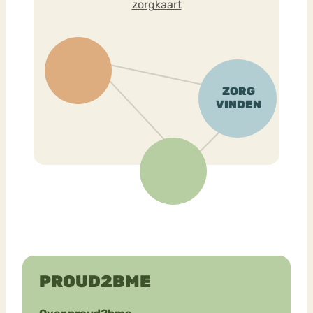
zorgkaart
PROUD2BME