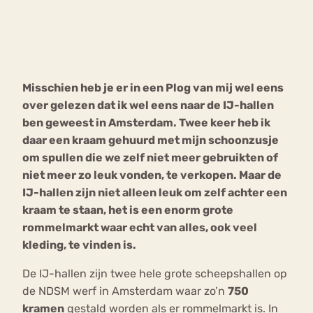
Bouli
Chat
mia
Eetstoornis
Anorexia Nervosa
Nerv
Misschien heb je er in een Plog van mij wel eens
osa
Forum
over gelezen dat ik wel eens naar de IJ-hallen
Eetbuien
Piekeren
Sport
Trauma
ben geweest in Amsterdam. Twee keer heb ik
Orthorexia
Afvallen
Angst
daar een kraam gehuurd met mijn schoonzusje
om spullen die we zelf niet meer gebruikten of
niet meer zo leuk vonden, te verkopen. Maar de
IJ-hallen zijn niet alleen leuk om zelf achter een
kraam te staan, het is een enorm grote
rommelmarkt waar echt van alles, ook veel
kleding, te vinden is.
De IJ-hallen zijn twee hele grote scheepshallen op
de NDSM werf in Amsterdam waar zo’n
750
kramen
gestald worden als er rommelmarkt is. In