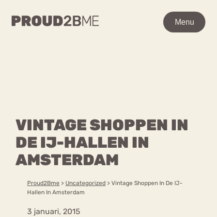
WAAR BEN JE NAAR OP
Menu
Menu
ZOEK?
Zoeken
Zoeken
Home
POPULAIRE PAGINA’S
Kenniscentrum
VINTAGE SHOPPEN IN
Ga
Over proud2bme
naar
DE IJ-HALLEN IN
Contact
Content
de
Proud in de media
AMSTERDAM
inhoud
Vacatures
Over ons
Privacyverklaring
Proud2Bme
>
Uncategorized
>
Vintage Shoppen In De IJ-
Hallen In Amsterdam
VEEL GEZOCHTE TERMEN
3 januari, 2015
Advies