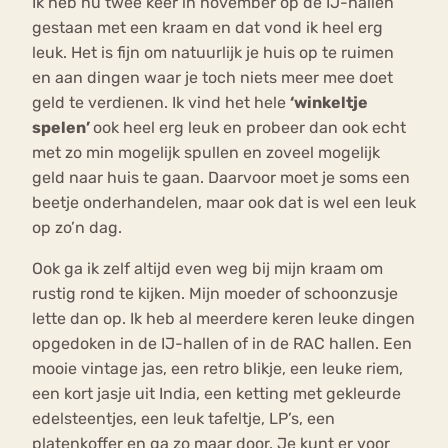
Ik heb nu twee keer in november op de IJ-hallen
gestaan met een kraam en dat vond ik heel erg
leuk. Het is fijn om natuurlijk je huis op te ruimen
en aan dingen waar je toch niets meer mee doet
geld te verdienen. Ik vind het hele
‘winkeltje
spelen’
ook heel erg leuk en probeer dan ook echt
met zo min mogelijk spullen en zoveel mogelijk
geld naar huis te gaan. Daarvoor moet je soms een
beetje onderhandelen, maar ook dat is wel een leuk
op zo’n dag.
Ook ga ik zelf altijd even weg bij mijn kraam om
rustig rond te kijken. Mijn moeder of schoonzusje
lette dan op. Ik heb al meerdere keren leuke dingen
opgedoken in de IJ-hallen of in de RAC hallen. Een
mooie vintage jas, een retro blikje, een leuke riem,
een kort jasje uit India, een ketting met gekleurde
edelsteentjes, een leuk tafeltje, LP’s, een
platenkoffer en ga zo maar door. Je kunt er voor