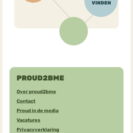
PROUD2BME
Over proud2bme
Contact
Proud in de media
Vacatures
Privacyverklaring