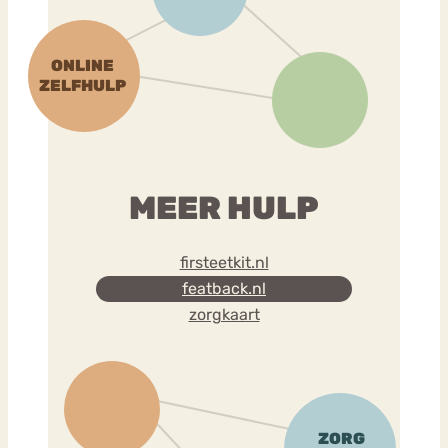
MEER HULP
firsteetkit.nl
featback.nl
zorgkaart