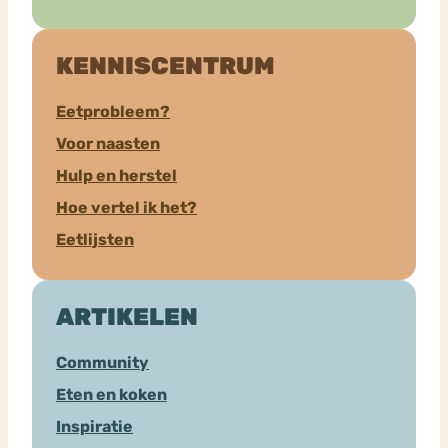
KENNISCENTRUM
Eetprobleem?
Voor naasten
Hulp en herstel
Hoe vertel ik het?
Eetlijsten
ARTIKELEN
Community
Eten en koken
Inspiratie