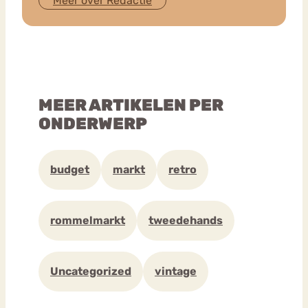
Meer over Redactie
MEER ARTIKELEN PER
ONDERWERP
budget
markt
retro
rommelmarkt
tweedehands
Uncategorized
vintage