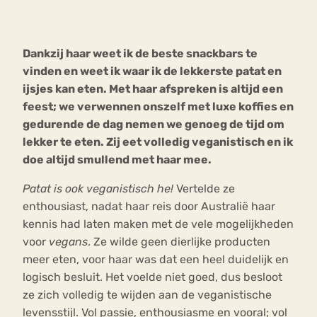
Bouli
Chat
Dankzij haar weet ik de beste snackbars te
mia
Eetstoornis
Anorexia Nervosa
vinden en weet ik waar ik de lekkerste patat en
Nerv
ijsjes kan eten. Met haar afspreken is altijd een
osa
Forum
feest; we verwennen onszelf met luxe koffies en
Eetbuien
Piekeren
Sport
Trauma
gedurende de dag nemen we genoeg de tijd om
Orthorexia
Afvallen
Angst
lekker te eten. Zij eet volledig veganistisch en ik
doe altijd smullend met haar mee.
Patat is ook veganistisch he!
Vertelde ze
enthousiast, nadat haar reis door Australië haar
kennis had laten maken met de vele mogelijkheden
voor
vegans
. Ze wilde geen dierlijke producten
meer eten, voor haar was dat een heel duidelijk en
logisch besluit. Het voelde niet goed, dus besloot
ze zich volledig te wijden aan de veganistische
levensstijl. Vol passie, enthousiasme en vooral; vol