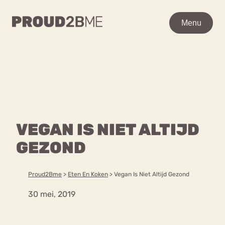
WAAR BEN JE NAAR OP
Menu
Menu
ZOEK?
Zoeken
Zoeken
Home
POPULAIRE PAGINA’S
Kenniscentrum
VEGAN IS NIET ALTIJD
Ga
Over proud2bme
naar
GEZOND
Contact
Content
de
Proud in de media
inhoud
Vacatures
Proud2Bme
>
Eten En Koken
>
Vegan Is Niet Altijd Gezond
Over ons
Privacyverklaring
30 mei, 2019
VEEL GEZOCHTE TERMEN
Advies