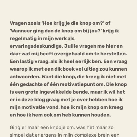
Bouli
Chat
Vragen zoals ‘Hoe krijg je die knop om?’ of
mia
Eetstoornis
Anorexia Nervosa
‘Wanneer ging dan de knop om bij jou?’ krijg ik
Nerv
regelmatig in mijn werk als
osa
Forum
ervaringsdeskundige. Jullie vragen me hier en
Eetbuien
Piekeren
Sport
Trauma
daar wat mij heeft overgehaald om te herstellen.
Orthorexia
Afvallen
Angst
Een lastig vraag, als ik heel eerlijk ben. Een vraag
waarop ik met een dik boek vol uitleg zou kunnen
antwoorden. Want die knop, die kreeg ik niet met
één gedachte of één motivatiepunt om. Die knop
is een grote ingewikkelde bende, maar ik wil het
er in deze blog graag met je over hebben hoe ik
mijn motivatie vond, hoe ik mijn knop om kreeg
en hoe ik hem ook om heb kunnen houden.
Ging er maar een knopje om, was het maar zo
simpel dat er ergens in mijn complexe brein een