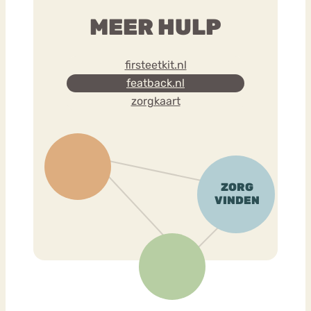
MEER HULP
firsteetkit.nl
featback.nl
zorgkaart