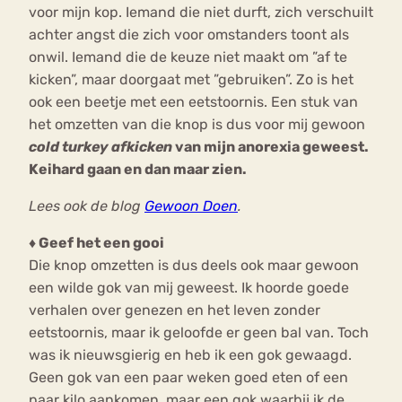
voor mijn kop. Iemand die niet durft, zich verschuilt
achter angst die zich voor omstanders toont als
onwil. Iemand die de keuze niet maakt om ”af te
kicken”, maar doorgaat met ”gebruiken”. Zo is het
ook een beetje met een eetstoornis. Een stuk van
het omzetten van die knop is dus voor mij gewoon
cold turkey afkicken
van mijn anorexia geweest.
Keihard gaan en dan maar zien.
Lees ook de blog
Gewoon Doen
.
♦ Geef het een gooi
Die knop omzetten is dus deels ook maar gewoon
een wilde gok van mij geweest. Ik hoorde goede
verhalen over genezen en het leven zonder
eetstoornis, maar ik geloofde er geen bal van. Toch
was ik nieuwsgierig en heb ik een gok gewaagd.
Geen gok van een paar weken goed eten of een
paar kilo aankomen, maar een gok waarbij ik de