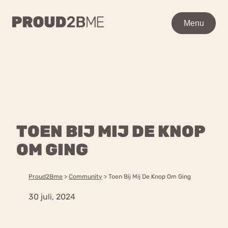
WAAR BEN JE NAAR OP
Menu
Menu
ZOEK?
Zoeken
Zoeken
Home
POPULAIRE PAGINA’S
Kenniscentrum
TOEN BIJ MIJ DE KNOP
Ga
Over proud2bme
naar
OM GING
Contact
Content
de
Proud in de media
inhoud
Vacatures
Proud2Bme
>
Community
>
Toen Bij Mij De Knop Om Ging
Over ons
Privacyverklaring
30 juli, 2024
VEEL GEZOCHTE TERMEN
Advies