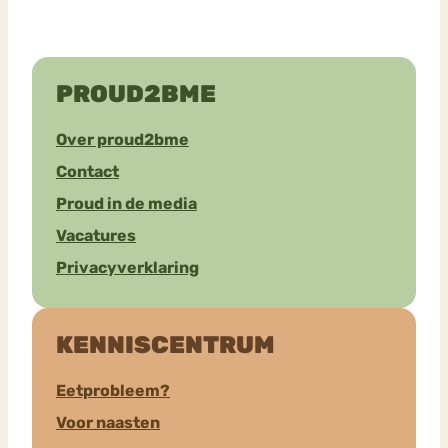
PROUD2BME
Over proud2bme
Contact
Proud in de media
Vacatures
Privacyverklaring
KENNISCENTRUM
Eetprobleem?
Voor naasten