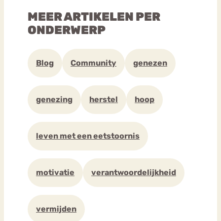
MEER ARTIKELEN PER
ONDERWERP
Blog
Community
genezen
genezing
herstel
hoop
leven met een eetstoornis
motivatie
verantwoordelijkheid
vermijden