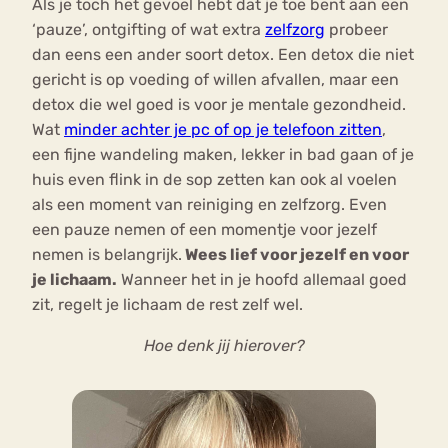
Als je toch het gevoel hebt dat je toe bent aan een
‘pauze’, ontgifting of wat extra
zelfzorg
probeer
dan eens een ander soort detox. Een detox die niet
gericht is op voeding of willen afvallen, maar een
detox die wel goed is voor je mentale gezondheid.
Wat
minder achter je pc of op je telefoon zitten
,
een fijne wandeling maken, lekker in bad gaan of je
huis even flink in de sop zetten kan ook al voelen
als een moment van reiniging en zelfzorg. Even
een pauze nemen of een momentje voor jezelf
nemen is belangrijk.
Wees lief voor jezelf en voor
je lichaam.
Wanneer het in je hoofd allemaal goed
zit, regelt je lichaam de rest zelf wel.
Hoe denk jij hierover?