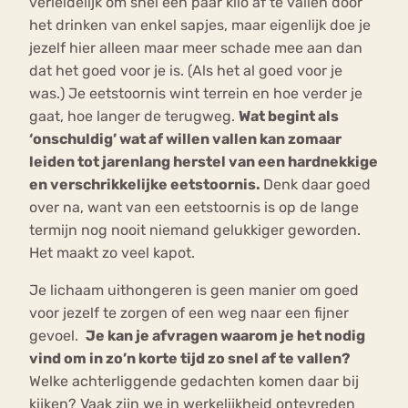
verleidelijk om snel een paar kilo af te vallen door
het drinken van enkel sapjes, maar eigenlijk doe je
jezelf hier alleen maar meer schade mee aan dan
dat het goed voor je is. (Als het al goed voor je
was.) Je eetstoornis wint terrein en hoe verder je
gaat, hoe langer de terugweg.
Wat begint als
‘onschuldig’ wat af willen vallen kan zomaar
leiden tot jarenlang herstel van een hardnekkige
en verschrikkelijke eetstoornis.
Denk daar goed
over na, want van een eetstoornis is op de lange
termijn nog nooit niemand gelukkiger geworden.
Het maakt zo veel kapot.
Je lichaam uithongeren is geen manier om goed
voor jezelf te zorgen of een weg naar een fijner
gevoel.
Je kan je afvragen waarom je het nodig
vind om in zo’n korte tijd zo snel af te vallen?
Welke achterliggende gedachten komen daar bij
kijken? Vaak zijn we in werkelijkheid ontevreden