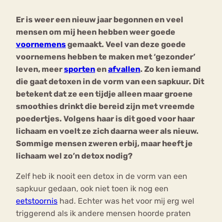
Er is weer een nieuw jaar begonnen en veel
Bouli
mensen om mij heen hebben weer goede
Chat
mia
voornemens
gemaakt. Veel van deze goede
Eetstoornis
Anorexia Nervosa
Nerv
voornemens hebben te maken met ‘gezonder’
osa
Forum
leven, meer
sporten
en
afvallen
. Zo ken iemand
die gaat detoxen in de vorm van een sapkuur. Dit
Eetbuien
Piekeren
Sport
Trauma
betekent dat ze een tijdje alleen maar groene
Orthorexia
Afvallen
Angst
smoothies drinkt die bereid zijn met vreemde
poedertjes. Volgens haar is dit goed voor haar
lichaam en voelt ze zich daarna weer als nieuw.
Sommige mensen zweren erbij, maar heeft je
lichaam wel zo’n detox nodig?
Zelf heb ik nooit een detox in de vorm van een
sapkuur gedaan, ook niet toen ik nog een
eetstoornis
had. Echter was het voor mij erg wel
triggerend als ik andere mensen hoorde praten