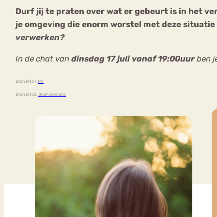
Durf jij te praten over wat er gebeurt is in het v
je omgeving die enorm worstel met deze situatie 
verwerken?
In de chat van
dinsdag 17 juli
vanaf 19:00uur
ben j
Bron foto1:
NY
Bron foto2:
Josh Semans