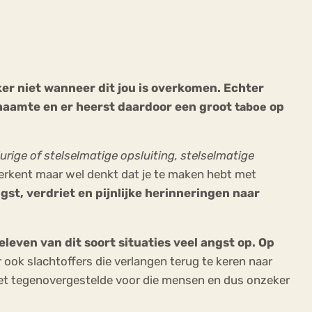
ker niet wanneer dit jou is overkomen. Echter
chaamte en er heerst daardoor een groot
op
taboe
ekeren
Sport
Trauma
durige of stelselmatige opsluiting, stelselmatige
et herkent maar wel denkt dat je te maken hebt met
gst, verdriet en pijnlijke herinneringen naar
leven van dit soort situaties veel angst op. Op
r ook slachtoffers die verlangen terug te keren naar
het tegenovergestelde voor die mensen en dus onzeker