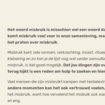
VEEL GEZOCHTE TERMEN
Het woord
is misschien wel een woord da
misbruik
komt misbruik veel voor in onze samenleving, ma
Eetstoorni
Boulimia Nervosa
het praten over misbruik.
Orthorexia
Afvallen
Angst
Misbruik kent vele vormen;
verkrachting, incest, ritu
kleinering en zo kan je de lijst nog wel verder aanvull
misbruik, is dat goed mogelijk.
Dat jou dingen zijn o
terug kijkt is een reden om hulp te zoeken en hie
Veel mensen die zijn misbruikt kampen met herbelevi
andere momenten kan het ook vertrouwd voelen, 
het misbruik, want hoe vervelend het misbuik ook wa
en eng.