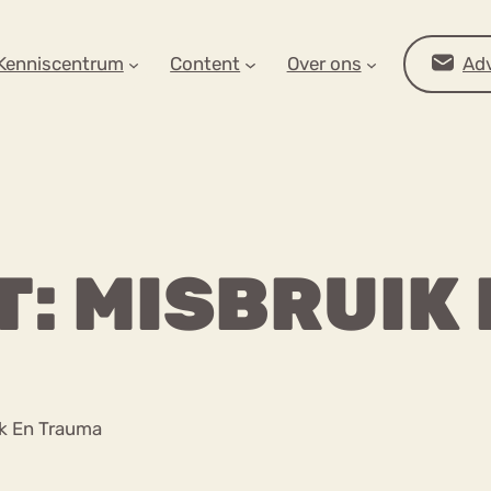
AR OP ZOEK?
Kenniscentrum
Content
Over ons
Adv
: MISBRUIK
Advies
k En Trauma