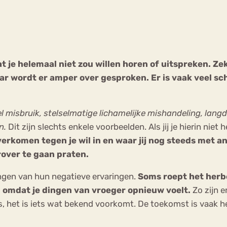
Chat
Forum
t je helemaal niet zou willen horen of uitspreken. Ze
ar wordt er amper over gesproken. Er is vaak veel s
s
Anorexia Nervosa
Eetbuien
Pi
eel misbruik, stelselmatige lichamelijke mishandeling, lang
en.
Dit zijn slechts enkele voorbeelden. Als jij je hierin ni
verkomen tegen je wil in en waar jij nog steeds met an
rover te gaan praten.
ngen van hun negatieve ervaringen.
Soms roept het herbe
omdat je dingen van vroeger opnieuw voelt.
Zo zijn e
s, het is iets wat bekend voorkomt. De toekomst is vaak 