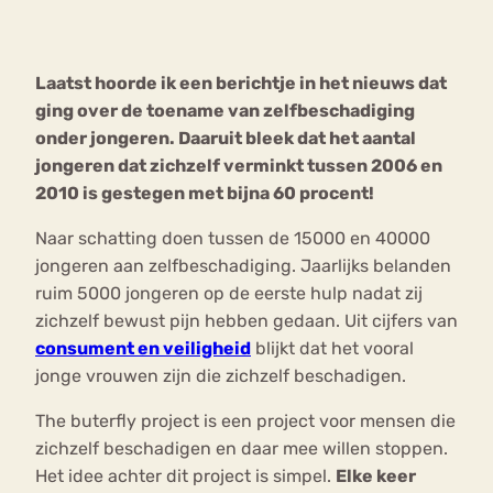
Bouli
Chat
Laatst hoorde ik een berichtje in het nieuws dat
mia
Eetstoornis
Anorexia Nervosa
ging over de toename van zelfbeschadiging
Nerv
onder jongeren. Daaruit bleek dat het aantal
osa
Forum
jongeren dat zichzelf verminkt tussen 2006 en
Eetbuien
Piekeren
Sport
Trauma
2010 is gestegen met bijna 60 procent!
Orthorexia
Afvallen
Angst
Naar schatting doen tussen de 15000 en 40000
jongeren aan zelfbeschadiging. Jaarlijks belanden
ruim 5000 jongeren op de eerste hulp nadat zij
zichzelf bewust pijn hebben gedaan. Uit cijfers van
consument en veiligheid
blijkt dat het vooral
jonge vrouwen zijn die zichzelf beschadigen.
The buterfly project is een project voor mensen die
zichzelf beschadigen en daar mee willen stoppen.
Het idee achter dit project is simpel.
Elke keer