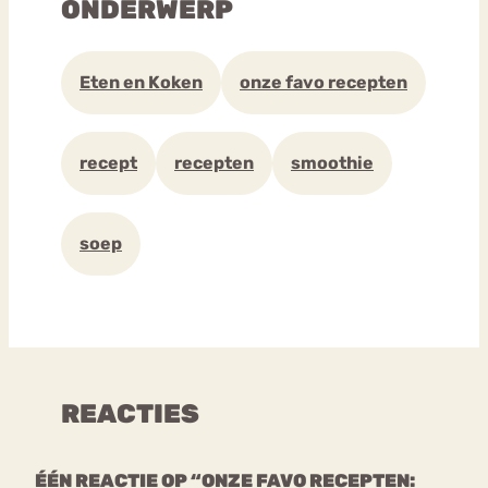
ONDERWERP
Eten en Koken
onze favo recepten
recept
recepten
smoothie
soep
REACTIES
ÉÉN REACTIE OP “ONZE FAVO RECEPTEN: