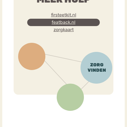
firsteetkit.nl
featback.nl
zorgkaart