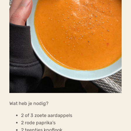
Wat heb je nodig?
2 of 3 zoete aardappels
2 rode paprika’s
2 teentjes knoflook