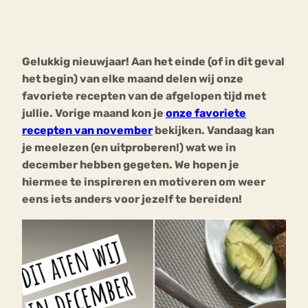
Bouli
Chat
mia
Gelukkig nieuwjaar! Aan het einde (of in dit geval
Eetstoornis
Anorexia Nervosa
Nerv
het begin) van elke maand delen wij onze
osa
Forum
favoriete recepten van de afgelopen tijd met
jullie. Vorige maand kon je
onze favoriete
Eetbuien
Piekeren
Sport
Trauma
recepten van november
bekijken. Vandaag kan
Orthorexia
Afvallen
Angst
je meelezen (en uitproberen!) wat we in
december hebben gegeten. We hopen je
hiermee te inspireren en motiveren om weer
eens iets anders voor jezelf te bereiden!