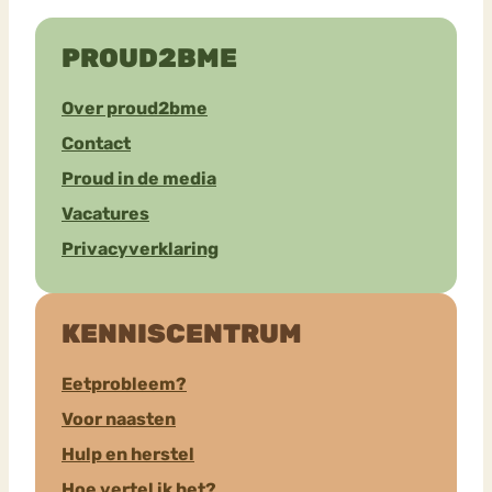
PROUD2BME
Over proud2bme
Contact
Proud in de media
Vacatures
Privacyverklaring
KENNISCENTRUM
Eetprobleem?
Voor naasten
Hulp en herstel
Hoe vertel ik het?