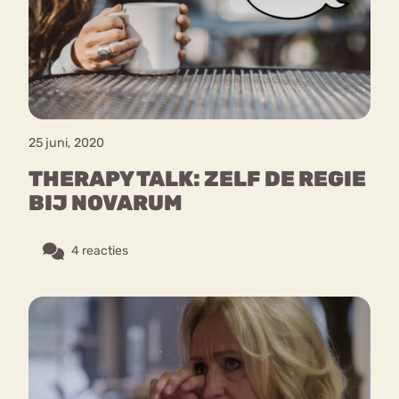
Bouli
Chat
mia
Eetstoornis
Anorexia Nervosa
Nerv
osa
Forum
25 juni, 2020
Eetbuien
Piekeren
Sport
Trauma
THERAPY TALK: ZELF DE REGIE
Orthorexia
Afvallen
Angst
BIJ NOVARUM
4 reacties