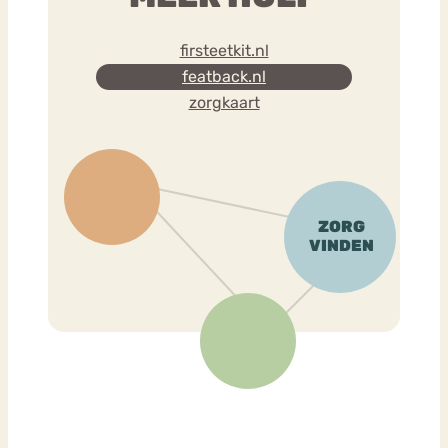
firsteetkit.nl
featback.nl
zorgkaart