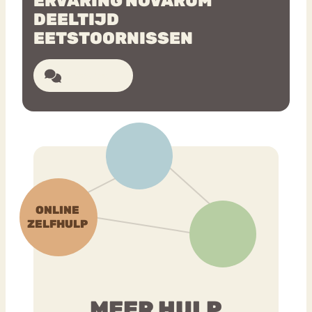
ERVARING NOVARUM
DEELTIJD
EETSTOORNISSEN
2 reacties
MEER HULP