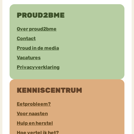
PROUD2BME
Over proud2bme
Contact
Proud in de media
Vacatures
Privacyverklaring
KENNISCENTRUM
Eetprobleem?
Voor naasten
Hulp en herstel
Hoe vertel ik het?