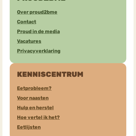
Over proud2bme
Contact
Proud in de media
Vacatures
Privacyverklaring
KENNISCENTRUM
Eetprobleem?
Voor naasten
Hulp en herstel
Hoe vertel ik het?
Eetlijsten