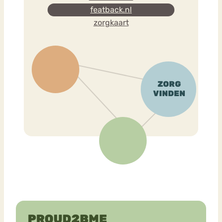
featback.nl
zorgkaart
PROUD2BME