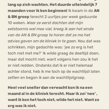
lang op zich wachten. Het duurde uiteindelijk 7
maanden voor ik kon beginnen!
Ik kwam in de
AN
& BN groep
terecht 2 uurtjes per week geduurde
10 weken.
Waar ze eerst dachten dat mijn
eetstoornis wel mee viel, kreeg ik aan het einde
van de AN & BN groep te horen dat ze me het
advies gaven om de kliniek in te gaan.
Nou dat was
schrikken, mijn gedachte was: ‘jee zo erg is het
toch niet met me?’ Ik wilde graag de deeltijd doen,
maar dat mocht niet, want volgens hen zou ik het
er niet redden. Ondanks dat ik er niet helemaal
achter stond, heb ik me toch op de wachtlijst laten
zetten en begon ik aan de wachtlijstgroep.
Heel veel sneller dan verwacht kon ik na een
maand al in de kliniek terecht. Maar ik zei ‘nee’ ,
want ik kon het toch niet, wilde het niet. Want zo
erg was ik niet.