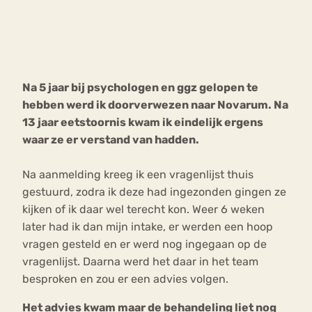
Bouli
Chat
mia
Eetstoornis
Anorexia Nervosa
Nerv
Na 5 jaar bij psychologen en ggz gelopen te
osa
Forum
hebben werd ik doorverwezen naar Novarum. Na
Eetbuien
Piekeren
Sport
Trauma
13 jaar eetstoornis kwam ik eindelijk ergens
Orthorexia
Afvallen
Angst
waar ze er verstand van hadden.
Na aanmelding kreeg ik een vragenlijst thuis
gestuurd, zodra ik deze had ingezonden gingen ze
kijken of ik daar wel terecht kon. Weer 6 weken
later had ik dan mijn intake, er werden een hoop
vragen gesteld en er werd nog ingegaan op de
vragenlijst. Daarna werd het daar in het team
besproken en zou er een advies volgen.
Het advies kwam maar de behandeling liet nog