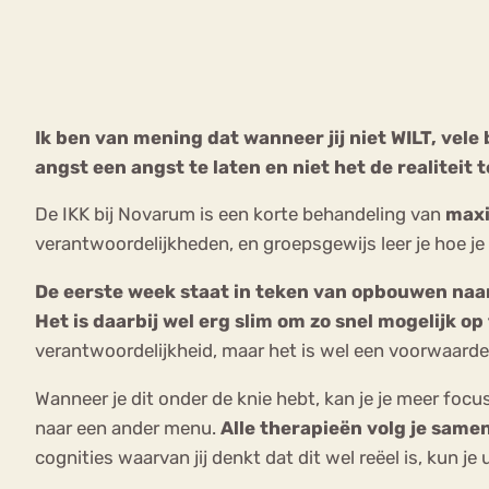
VEEL GEZOCHTE TERMEN
Ik ben van mening dat wanneer jij niet WILT, vele
angst een angst te laten en niet het de realiteit 
Eetstoorni
Boulimia Nervosa
De IKK bij Novarum is een korte behandeling van
maxi
Orthorexia
Afvallen
Angst
verantwoordelijkheden, en groepsgewijs leer je hoe j
De eerste week staat in teken van opbouwen naar 
Het is daarbij wel erg slim om zo snel mogelijk o
verantwoordelijkheid, maar het is wel een voorwaarde
Wanneer je dit onder de knie hebt, kan je je meer focuss
naar een ander menu.
Alle therapieën volg je same
cognities waarvan jij denkt dat dit wel reëel is, kun je