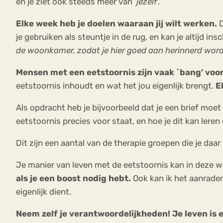
en je ziet ook steeds meer van
‘jezelf
‘.
Elke week heb je doelen waaraan jij wilt werken.
D
je gebruiken als steuntje in de rug, en kan je altijd in
de woonkamer, zodat je hier goed aan herinnerd word
Mensen met een eetstoornis zijn vaak ´bang’ voor
eetstoornis inhoudt en wat het jou eigenlijk brengt.
E
Als opdracht heb je bijvoorbeeld dat je een brief moet 
eetstoornis precies voor staat, en hoe je dit kan leren
Dit zijn een aantal van de therapie groepen die je daa
Je manier van leven met de eetstoornis kan in deze 
als je een boost nodig hebt.
Ook kan ik het aanraden 
eigenlijk dient.
Neem zelf je verantwoordelijkheden! Je leven is 