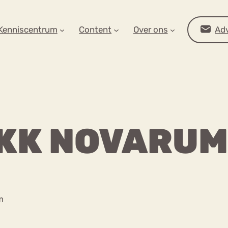
AR OP ZOEK?
Kenniscentrum
Content
Over ons
Adv
IKK NOVARUM
Advies
m