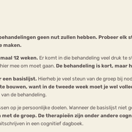
Chat
Forum
 behandelingen geen nut zullen hebben. Probeer elk stu
te maken.
s
Anorexia Nervosa
Eetbuien
Pi
maal 12 weken.
Er komt in die behandeling veel druk te s
e hier mee om moet gaan.
De behandeling is kort, maar h
een basislijst.
Hierheb je veel steun van de groep bij nodi
p te bouwen, want in de tweede week moet je wel voll
 van de behandeling.
en op je persoonlijke doelen. Wanneer de basislijst niet geno
n met de groep. De therapieën zijn onder andere cog
 uitschrijven in een cognitief dagboek.