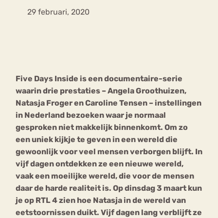
29 februari, 2020
Bouli
Chat
mia
Eetstoornis
Anorexia Nervosa
Nerv
osa
Forum
Five Days Inside is een documentaire-serie
Eetbuien
Piekeren
Sport
Trauma
waarin drie prestaties – Angela Groothuizen,
Orthorexia
Afvallen
Angst
Natasja Froger en Caroline Tensen – instellingen
in Nederland bezoeken waar je normaal
gesproken niet makkelijk binnenkomt. Om zo
een uniek kijkje te geven in een wereld die
gewoonlijk voor veel mensen verborgen blijft. In
vijf dagen ontdekken ze een nieuwe wereld,
vaak een moeilijke wereld, die voor de mensen
daar de harde realiteit is. Op dinsdag 3 maart kun
je op RTL 4 zien hoe Natasja in de wereld van
eetstoornissen duikt. Vijf dagen lang verblijft ze