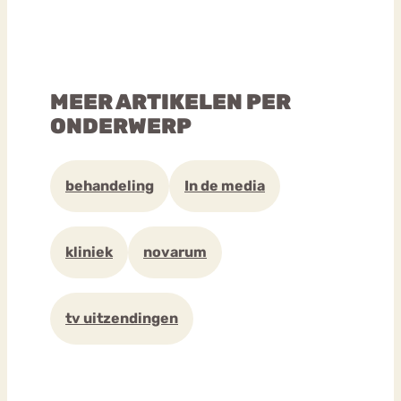
MEER ARTIKELEN PER
ONDERWERP
behandeling
In de media
kliniek
novarum
tv uitzendingen