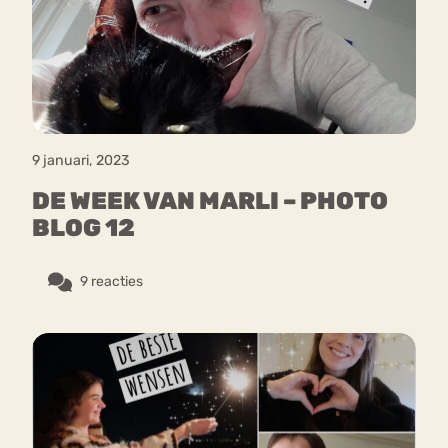
Bouli
Chat
mia
Eetstoornis
Anorexia Nervosa
Nerv
osa
Forum
9 januari, 2023
Eetbuien
Piekeren
Sport
Trauma
DE WEEK VAN MARLI – PHOTO
Orthorexia
Afvallen
Angst
BLOG 12
9 reacties