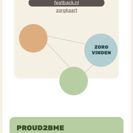
featback.nl
zorgkaart
PROUD2BME