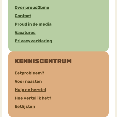
Over proud2bme
Contact
Proud in de media
Vacatures
Privacyverklaring
KENNISCENTRUM
Eetprobleem?
Voor naasten
Hulp en herstel
Hoe vertel ik het?
Eetlijsten