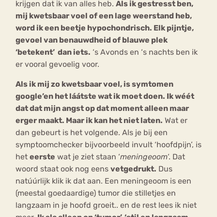
krijgen dat ik van alles heb.
Als ik gestresst ben,
mij kwetsbaar voel of een lage weerstand heb,
word ik een beetje hypochondrisch. Elk pijntje,
gevoel van benauwdheid of blauwe plek
‘betekent’ dan iets.
‘s Avonds en ‘s nachts ben ik
er vooral gevoelig voor.
Als ik mij zo kwetsbaar voel, is symtomen
google’en het láátste wat ik moet doen. Ik wéét
dat dat mijn angst op dat moment alleen maar
erger maakt. Maar ik kan het niet laten.
Wat er
dan gebeurt is het volgende. Als je bij een
symptoomchecker bijvoorbeeld invult ‘hoofdpijn’, is
het
eerste
wat je ziet staan ‘
meningeoom
‘. Dat
woord staat ook nog eens
vetgedrukt.
Dus
natúúrlijk klik ik dat aan. Een meningeoom is een
(meestal goedaardige) tumor die stilletjes en
langzaam in je hoofd groeit.. en de rest lees ik niet