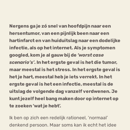
Bouli
Chat
mia
Nergens ga je zó snel van hoofdpijn naar een
Eetstoornis
Anorexia Nervosa
Nerv
hersentumor, van een pijnlijk been naar een
osa
Forum
hartinfarct en van huiduitslag naar een dodelijke
infectie, als op het internet. Als je symptomen
Eetbuien
Piekeren
Sport
Trauma
googled, kom je al gauw bij de
‘worst case
Orthorexia
Afvallen
Angst
scenario’s’
. In het ergste geval is het die tumor,
maar meestal is het stress. In het ergste geval is
het je hart, meestal heb je iets verrekt. In het
ergste geval is het een infectie, meestal is de
uitslag de volgende dag vanzelf verdwenen. Je
kunt jezelf heel bang maken door op internet op
te zoeken ‘wat je hebt’.
Ik ben op zich een redelijk rationeel, ‘normaal’
denkend persoon. Maar soms kan ik echt het idee