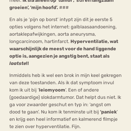
meer.
Ik sla alleen op ‘tumor’, ‘stil en langzaam
groeien’, ‘mijn hoofd’.
###
En als je ‘pijn op borst’ intypt zijn dit je eerste 5
opties volgens het internet: galblaasaandoening,
aortaklepafwijkingen, aorta aneurysma,
longcarcinoom, hartinfarct.
Hyperventilatie, wat
waarschijnlijk de meest voor de hand liggende
optie is, aangezien je angstig bent, staat als
laatste
!!
Inmiddels heb ik wel een brok in mijn keel gekregen
van deze toestanden. Als ik dat symptoom invul
kom ik uit bij ‘
leiomyoom
‘. Een of andere
(goedaardige) slokdarmtumor. Dat helpt dus niet. Ik
ga voor zwaarder geschut en typ in: ‘angst om
dood te gaan’. Nu kom ik tenminste uit bij
‘paniek
‘
en krijg een heel informatief en kalmerend filmpje
te zien over hyperventilatie. Fijn.