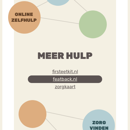
MEER HULP
firsteetkit.nl
featback.nl
zorgkaart