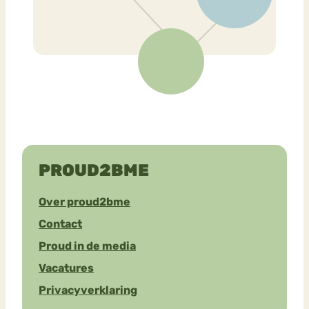
PROUD2BME
Over proud2bme
Contact
Proud in de media
Vacatures
Privacyverklaring