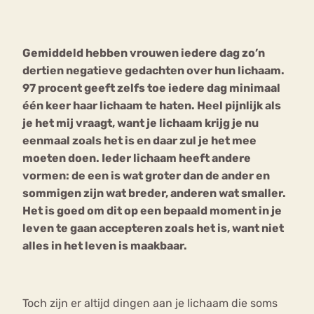
Bouli
Chat
Gemiddeld hebben vrouwen iedere dag zo’n
mia
Eetstoornis
Anorexia Nervosa
dertien negatieve gedachten over hun lichaam.
Nerv
97 procent geeft zelfs toe iedere dag minimaal
osa
Forum
één keer haar lichaam te haten. Heel pijnlijk als
Eetbuien
Piekeren
Sport
Trauma
je het mij vraagt, want je lichaam krijg je nu
Orthorexia
Afvallen
Angst
eenmaal zoals het is en daar zul je het mee
moeten doen. Ieder lichaam heeft andere
vormen: de een is wat groter dan de ander en
sommigen zijn wat breder, anderen wat smaller.
Het is goed om dit op een bepaald moment in je
leven te gaan accepteren zoals het is, want niet
alles in het leven is maakbaar.
Toch zijn er altijd dingen aan je lichaam die soms