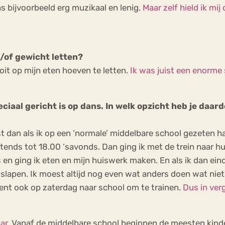
s bijvoorbeeld erg muzikaal en lenig.
Maar zelf hield ik mi
en/of gewicht letten?
oit op mijn eten hoeven te letten.
Ik was juist een enorme s
ciaal gericht is op dans. In welk opzicht heb je daa
 dan als ik op een ‘normale’ middelbare school gezeten had
tends tot 18.00 ‘savonds. Dan ging ik met de trein naar hu
en ging ik eten en mijn huiswerk maken. En als ik dan einde
k slapen. Ik moest altijd nog even wat anders doen wat ni
nt ook op zaterdag naar school om te trainen.
Dus in verg
ar.
Vanaf de middelbare school beginnen de meesten kind