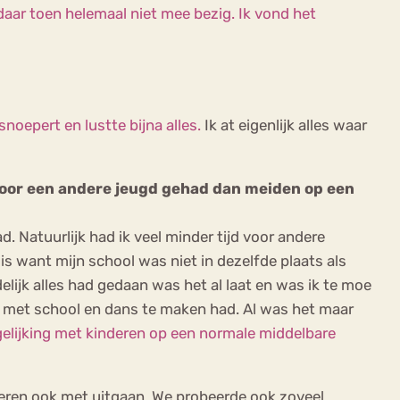
j daar toen helemaal niet mee bezig. Ik vond het
noepert en lustte bijna alles.
Ik at eigenlijk alles waar
rdoor een andere jeugd gehad dan meiden op een
. Natuurlijk had ik veel minder tijd voor andere
is want mijn school was niet in dezelfde plaats als
lijk alles had gedaan was het al laat en was ik te moe
et met school en dans te maken had. Al was het maar
elijking met kinderen op een normale middelbare
eren ook met uitgaan. We probeerde ook zoveel