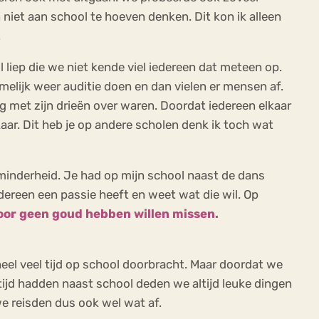
 niet aan school te hoeven denken. Dit kon ik alleen
.
 liep die we niet kende viel iedereen dat meteen op.
amelijk weer auditie doen en dan vielen er mensen af.
og met zijn drieën over waren. Doordat iedereen elkaar
aar. Dit heb je op andere scholen denk ik toch wat
e minderheid. Je had op mijn school naast de dans
edereen een passie heeft en weet wat die wil. Op
voor geen goud hebben willen missen.
heel veel tijd op school doorbracht. Maar doordat we
tijd hadden naast school deden we altijd leuke dingen
e reisden dus ook wel wat af.