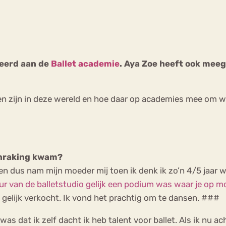
Chat
Forum
deerd aan de
Ballet academie
. Aya Zoe heeft ook mee
s
Anorexia Nervosa
Eetbuien
Pi
ten zijn in deze wereld en hoe daar op academies mee om 
aanraking kwam?
en dus nam mijn moeder mij toen ik denk ik zo’n 4/5 jaar w
 deur van de balletstudio gelijk een podium was waar je op
es gelijk verkocht. Ik vond het prachtig om te dansen. ###
as dat ik zelf dacht ik heb talent voor ballet. Als ik nu ach