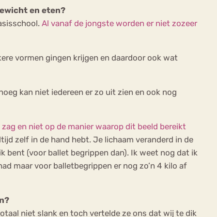
gewicht en eten?
asisschool.
Al vanaf de jongste worden er niet zozeer
jkere vormen gingen krijgen en daardoor ook wat
noeg kan niet iedereen er zo uit zien en ook nog
 zag en niet op de manier waarop dit beeld bereikt
tijd zelf in de hand hebt. Je lichaam veranderd in de
k bent (voor ballet begrippen dan). Ik weet nog dat ik
ad maar voor balletbegrippen er nog zo’n 4 kilo af
en?
otaal niet slank en toch vertelde ze ons dat wij te dik