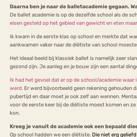
Daarna ben je naar de balletacademie gegaan. Wa
De ballet academie is op de dezelfde school als de 
eisen gesteld op het gebied van gewicht en eten maar w
Ik kwam in de eerste klas op school en merkte dat wa
aankwamen vaker naar de diëtiste van school moeste
Het ideaal beeld bij klassiek ballet is namelijk zeer 
gezond zijn. Je aanleg en je bouw zijn een aantal ding
Ik had het gevoel dat er op de school/academie waar i
werd.
Er werd bijvoorbeeld geen rekening gehouden dat 
pubertijd en daar moet je ook zelf aan wennen. Mentaal
voor de eerste keer bij de diëtiste moest komen en ze
kon.
Kreeg je vanuit de academie ook een bepaald die
Op school hadden we een diëtiste.
Die niet erg geliefd