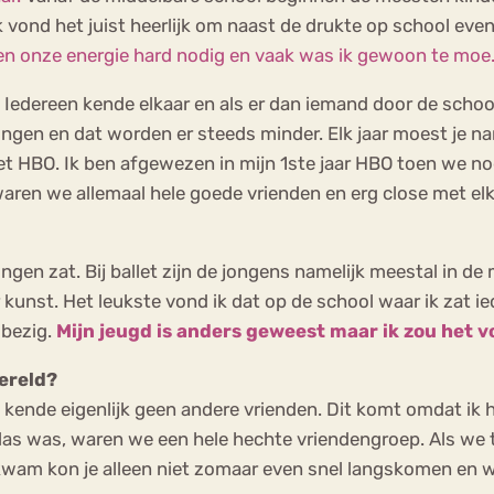
k vond het juist heerlijk om naast de drukte op school even
n onze energie hard nodig en vaak was ik gewoon te moe
Iedereen kende elkaar en als er dan iemand door de school
rlingen en dat worden er steeds minder. Elk jaar moest je n
 het HBO. Ik ben afgewezen in mijn 1ste jaar HBO toen we n
waren we allemaal hele goede vrienden en erg close met elk
ongen zat. Bij ballet zijn de jongens namelijk meestal in d
 kunst. Het leukste vond ik dat op de school waar ik zat i
 bezig.
Mijn jeugd is anders geweest maar ik zou het 
ereld?
l kende eigenlijk geen andere vrienden. Dit komt omdat ik 
klas was, waren we een hele hechte vriendengroep. Als we 
 kwam kon je alleen niet zomaar even snel langskomen en w