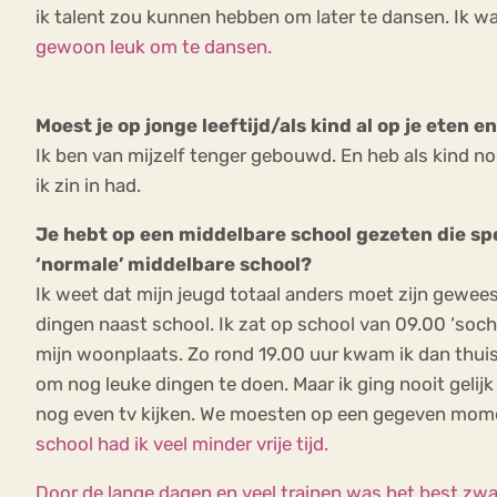
ik talent zou kunnen hebben om later te dansen. Ik wa
gewoon leuk om te dansen.
Moest je op jonge leeftijd/als kind al op je eten 
Ik ben van mijzelf tenger gebouwd. En heb als kind no
ik zin in had.
Je hebt op een middelbare school gezeten die spe
‘normale’ middelbare school?
Ik weet dat mijn jeugd totaal anders moet zijn geweest
dingen naast school. Ik zat op school van 09.00 ‘soch
mijn woonplaats. Zo rond 19.00 uur kwam ik dan thuis 
om nog leuke dingen te doen. Maar ik ging nooit gelij
nog even tv kijken. We moesten op een gegeven mome
school had ik veel minder vrije tijd.
Door de lange dagen en veel trainen was het best zwa