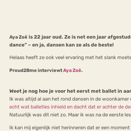
VEEL GEZOCHTE TERMEN
is 22 jaar oud. Ze is net een jaar afgestu
Aya Zoë
dance” – en ja, dansen kan ze als de beste!
Eetstoorni
Boulimia Nervosa
Helaas heeft ze ook veel ervaring met het slank moe
Orthorexia
Afvallen
Angst
Proud2Bme interviewt
Aya Zoë
.
Weet je nog hoe je voor het eerst met ballet in 
Ik was altijd al aan het rond dansen in de woonkamer 
echt wat balletles inhield en dacht dat er achter de
Natuurlijk was dit niet zo. Maar ik was na de eerste l
Ik kan mij eigenlijk niet herinneren dat er een moment w