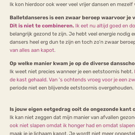
Ik kon hierdoor ook weer veel vrijer dansen en mezel
Balletdanseres is een zwaar beroep waarvoor je v
Dit is niet te combineren.
Ik eet nu altijd goed en doo
belangrijk gezond te zijn. Je hebt veel energie nodig 
dansers heel erg dun te zijn en toch zo’n zwaar beroe
van alles aan kapot.
Op welke manier kwam je op de diverse dansschol
Ik weet niet precies wanneer je een eetstoornis hebt.
de kast gehaald. Van ‘s ochtends vroeg voor je een zwa
periode niet een blijvende eetstoornis overgehouden
Is jouw eigen eetgedrag ooit de ongezonde kant
Ik kan niet zeggen dat mijn manier van afvallen gezo
ook niet slapen omdat ik honger had en omdat slapen 
maak je je lichaam kapot. Je wordt niet meer ongesteld