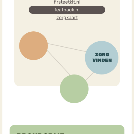
firsteetkit.nl
featback.nl
zorgkaart