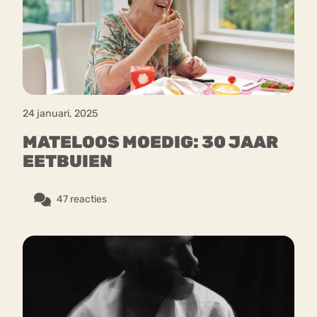
Bouli
Chat
mia
Eetstoornis
Anorexia Nervosa
Nerv
osa
Forum
24 januari, 2025
Eetbuien
Piekeren
Sport
Trauma
MATELOOS MOEDIG: 30 JAAR
Orthorexia
Afvallen
Angst
EETBUIEN
47 reacties