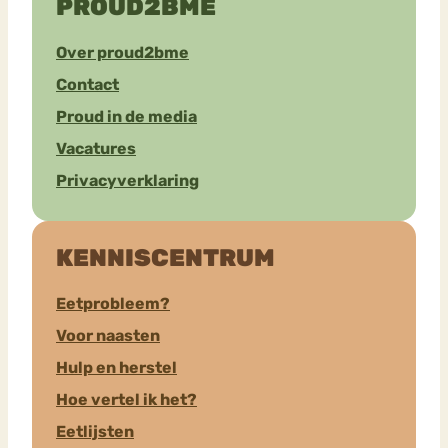
PROUD2BME
Over proud2bme
Contact
Proud in de media
Vacatures
Privacyverklaring
KENNISCENTRUM
Eetprobleem?
Voor naasten
Hulp en herstel
Hoe vertel ik het?
Eetlijsten