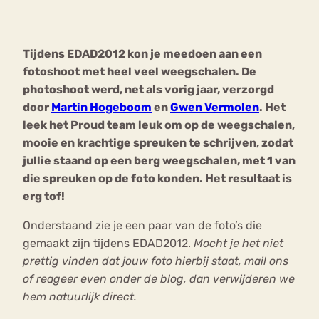
Bouli
Chat
Tijdens EDAD2012 kon je meedoen aan een
mia
Eetstoornis
Anorexia Nervosa
fotoshoot met heel veel weegschalen. De
Nerv
photoshoot werd, net als vorig jaar, verzorgd
osa
Forum
door
Martin Hogeboom
en
Gwen Vermolen
. Het
Eetbuien
Piekeren
Sport
Trauma
leek het Proud team leuk om op de weegschalen,
Orthorexia
Afvallen
Angst
mooie en krachtige spreuken te schrijven, zodat
jullie staand op een berg weegschalen, met 1 van
die spreuken op de foto konden. Het resultaat is
erg tof!
Onderstaand zie je een paar van de foto’s die
gemaakt zijn tijdens EDAD2012.
Mocht je het niet
prettig vinden dat jouw foto hierbij staat, mail ons
of reageer even onder de blog, dan verwijderen we
hem natuurlijk direct.