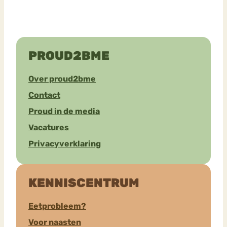
PROUD2BME
Over proud2bme
Contact
Proud in de media
Vacatures
Privacyverklaring
KENNISCENTRUM
Eetprobleem?
Voor naasten