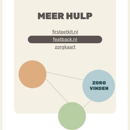
MEER HULP
firsteetkit.nl
featback.nl
zorgkaart