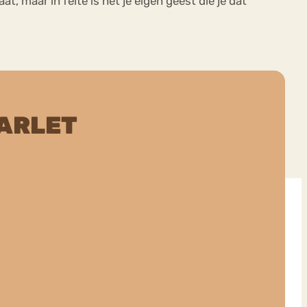
aat, maar in feite is het je eigen geest die je dat
ARLET