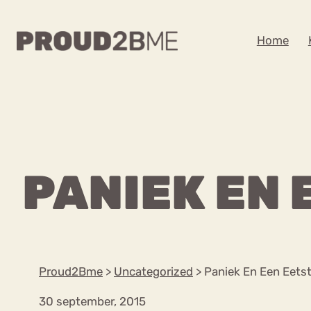
WAAR BEN JE NA
Home
Zoeken
Zoeken
Home
Kenniscentrum
POPULAIRE PAGINA’S
PANIEK EN 
Ga
Content
naar
Over proud2bme
Over ons
de
Contact
inhoud
Proud in de media
Proud2Bme
>
Uncategorized
>
Paniek En Een Eets
Vacatures
Privacyverklaring
30 september, 2015