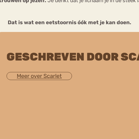
trouwen op jezelf.
Je denkt dat je lichaam je in de steek l
Dat is wat een eetstoornis óók met je kan doen.
GESCHREVEN DOOR SC
Meer over Scarlet