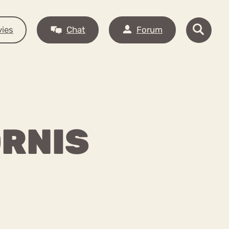
ies
Chat
Forum
ORNIS