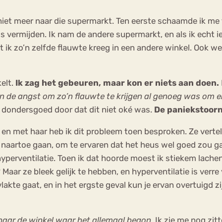
niet meer naar die supermarkt. Ten eerste schaamde ik me 
s vermijden. Ik nam de andere supermarkt, en als ik echt i
t ik zo’n zelfde flauwte kreeg in een andere winkel. Ook we
elt.
Ik zag het gebeuren, maar kon er niets aan doen.
en de angst om zo’n flauwte te krijgen al genoeg was om er
ad dondersgoed door dat dit niet oké was.
De paniekstoorni
en met haar heb ik dit probleem toen besproken. Ze verteld
t naartoe gaan, om te ervaren dat het heus wel goed zou 
erventilatie. Toen ik dat hoorde moest ik stiekem lachen. 
 Maar ze bleek gelijk te hebben, en hyperventilatie is verre
lakte gaat, en in het ergste geval kun je ervan overtuigd z
aar de winkel waar het allemaal begon.
Ik zie me nog zitt