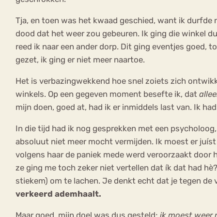
Tja, en toen was het kwaad geschied, want ik durfde 
dood dat het weer zou gebeuren. Ik ging die winkel du
reed ik naar een ander dorp. Dit ging eventjes goed, to
gezet, ik ging er niet meer naartoe.
Het is verbazingwekkend hoe snel zoiets zich ontwikk
winkels. Op een gegeven moment besefte ik, dat
alle
mijn doen, goed at, had ik er inmiddels last van. Ik h
In die tijd had ik nog gesprekken met een psycholoog, 
absoluut niet meer mocht vermijden. Ik moest er juís
volgens haar de paniek mede werd veroorzaakt door hyp
ze ging me toch zeker niet vertellen dat ík dat had hè?
stiekem) om te lachen. Je denkt echt dat je tegen de v
verkeerd ademhaalt.
Maar goed, mijn doel was dus gesteld;
ik moest weer n