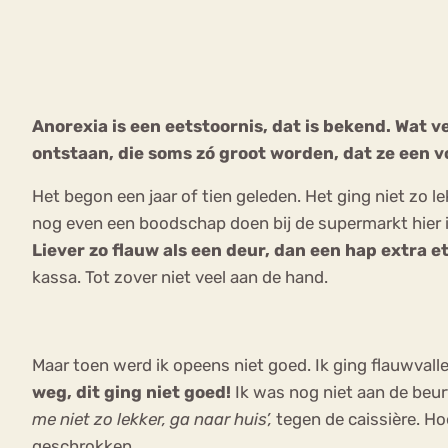
VEEL GEZOCHTE TERMEN
Anorexia is een eetstoornis, dat is bekend. Wat 
ontstaan, die soms zó groot worden, dat ze een v
Eetstoorni
Boulimia Nervosa
Het begon een jaar of tien geleden. Het ging niet zo 
Orthorexia
Afvallen
Angst
nog even een boodschap doen bij de supermarkt hier in
Liever zo flauw als een deur, dan een hap extra e
kassa. Tot zover niet veel aan de hand.
Maar toen werd ik opeens niet goed. Ik ging flauwvall
weg, dit ging niet goed!
Ik was nog niet aan de beu
me niet zo lekker, ga naar huis’,
tegen de caissière. Ho
geschrokken.