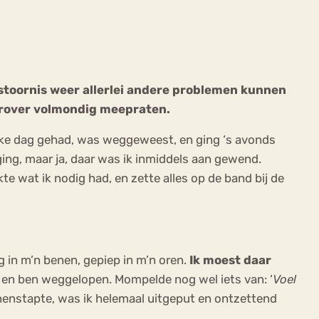
etstoornis weer allerlei andere problemen kunnen
aarover volmondig meepraten.
ekeren
Sport
Trauma
rukke dag gehad, was weggeweest, en ging ‘s avonds
ging, maar ja, daar was ik inmiddels aan gewend.
kte wat ik nodig had, en zette alles op de band bij de
g in m’n benen, gepiep in m’n oren.
Ik moest daar
 en ben weggelopen. Mompelde nog wel iets van: ‘
Voel
nnenstapte, was ik helemaal uitgeput en ontzettend