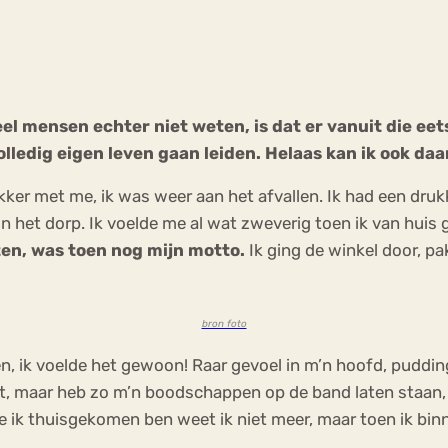
Chat
Forum
veel mensen echter niet weten, is dat er vanuit die e
olledig eigen leven gaan leiden. Helaas kan ik ook d
s
Anorexia Nervosa
Eetbuien
Pi
lekker met me, ik was weer aan het afvallen. Ik had een d
 het dorp. Ik voelde me al wat zweverig toen ik van huis 
ten, was toen nog mijn motto.
Ik ging de winkel door, pa
bron foto
en, ik voelde het gewoon! Raar gevoel in m’n hoofd, puddin
rt, maar heb zo m’n boodschappen op de band laten staan,
e ik thuisgekomen ben weet ik niet meer, maar toen ik bi