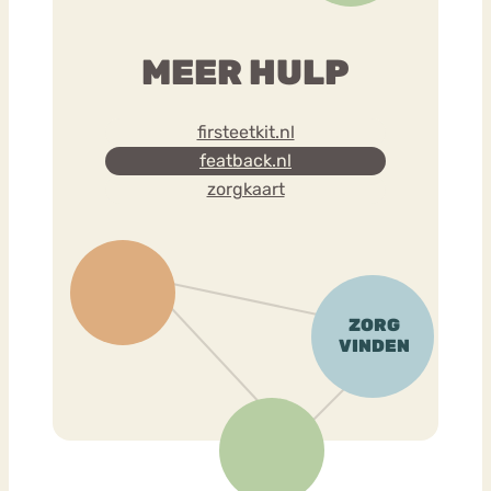
MEER HULP
firsteetkit.nl
featback.nl
zorgkaart