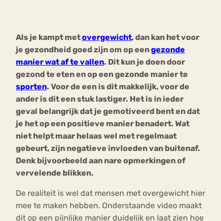
Bouli
Chat
Als je kampt met
overgewicht
, dan kan het voor
mia
Eetstoornis
Anorexia Nervosa
je gezondheid goed zijn om op een
gezonde
Nerv
manier wat af te vallen
. Dit kun je doen door
osa
Forum
gezond te eten en op een gezonde manier te
Eetbuien
Piekeren
Sport
Trauma
sporten
. Voor de een is dit makkelijk, voor de
Orthorexia
Afvallen
Angst
ander is dit een stuk lastiger. Het is in ieder
geval belangrijk dat je gemotiveerd bent en dat
je het op een positieve manier benadert. Wat
niet helpt maar helaas wel met regelmaat
gebeurt, zijn negatieve invloeden van buitenaf.
Denk bijvoorbeeld aan nare opmerkingen of
vervelende blikken.
De realiteit is wel dat mensen met overgewicht hier
mee te maken hebben. Onderstaande video maakt
dit op een pijnlijke manier duidelijk en laat zien hoe