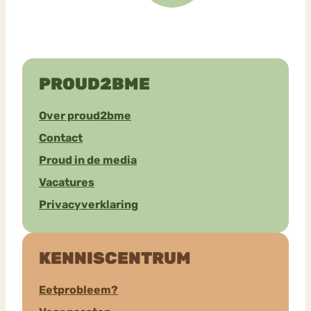
PROUD2BME
Over proud2bme
Contact
Proud in de media
Vacatures
Privacyverklaring
KENNISCENTRUM
Eetprobleem?